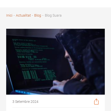
Inici
-
Actualitat
-
Blog
-
Blog Suara
Fil
d'Ariadna
3 Setembre 2024