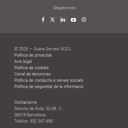
cooperatiu
de
de
de
de
que
participació
gestió
vida
treball
decideixen
Noticies
Blog
Premis
Agenda
Memòries
Segueix-nos
i
de
reconeixements
sostenibilitat
Twitter
Facebook
LinkedIn
YouTube
Instagram
© 2026 — Suara Serveis SCCL
Política de privacitat
Avís legal
Política de cookies
Canal de denúncies
Política de conducta a xarxes socials
Política de seguretat de la informació
Contacta'ns
Sancho de Ávila, 52-58, 1r
08018 Barcelona
Telèfon: 932 547 690