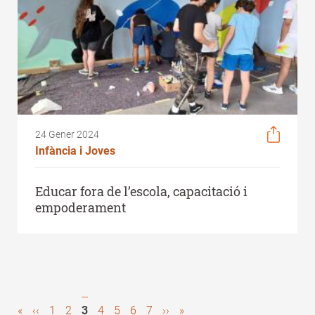
24 Gener 2024
Infància i Joves
Educar fora de l’escola, capacitació i
empoderament
First
«
Previous
‹‹
Page
1
Page
2
Pàgina
3
Page
4
Page
5
Page
6
Page
7
Next
››
Last
»