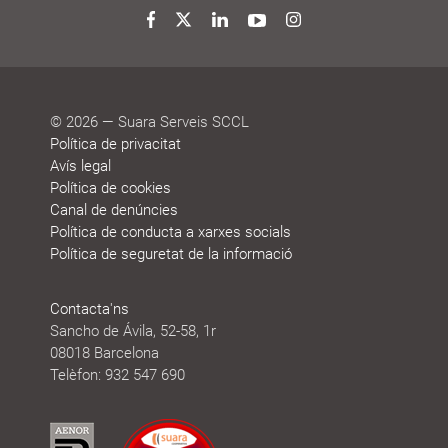
reconeixements
sostenibilitat
Twitter
Facebook
LinkedIn
YouTube
Instagram
© 2026 — Suara Serveis SCCL
Política de privacitat
Avís legal
Política de cookies
Canal de denúncies
Política de conducta a xarxes socials
Política de seguretat de la informació
Contacta'ns
Sancho de Ávila, 52-58, 1r
08018 Barcelona
Telèfon: 932 547 690