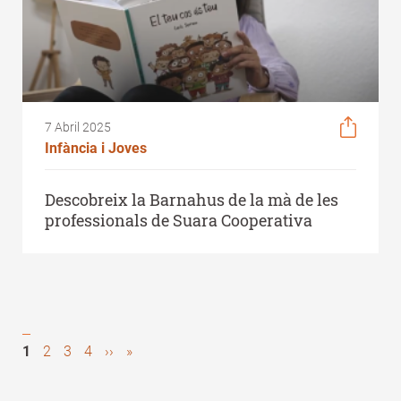
7 Abril 2025
Infància i Joves
Descobreix la Barnahus de la mà de les
professionals de Suara Cooperativa
Pàgina
1
Page
2
Page
3
Page
4
Next
››
Last
»
Pagination
actual
page
page