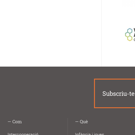
Subscriu-te 
Com
Què
Intercooperació
Infància i joves