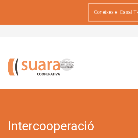
Skip
to
Coneixes el Casal T
main
content
Intercooperació