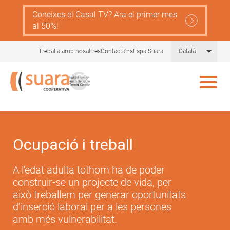
Skip
Coneixes el Casal TV? Ara el primer mes
to
al 50%!
main
content
List 
Treballa amb nosaltres
Contacta'ns
EspaiSuara
Català
Ocupació i treball
A l'edat adulta tothom ha de poder
construir-se un projecte de vida, per
això treballem per generar oportunitats
d’inserció laboral per a les persones
amb més vulnerabilitat.