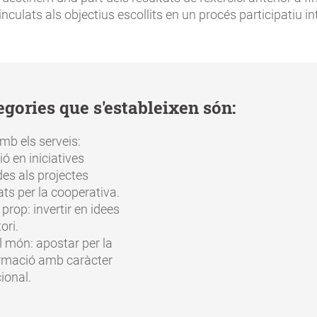
inculats als objectius escollits en un procés participatiu in
egories que s'estableixen són:
mb els serveis:
ió en iniciatives
des als projectes
ts per la cooperativa.
prop: invertir en idees
tori.
l món: apostar per la
rmació amb caràcter
ional.