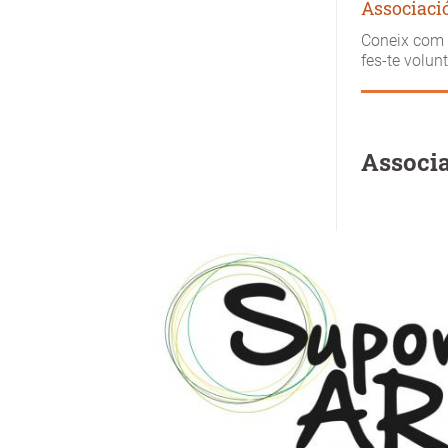
Associaci
Coneix com 
fes-te volun
Associa