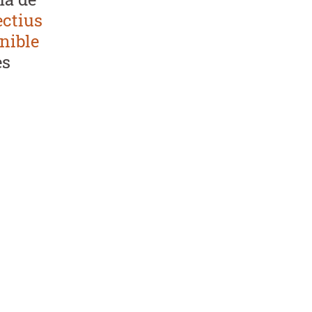
ectius
nible
es