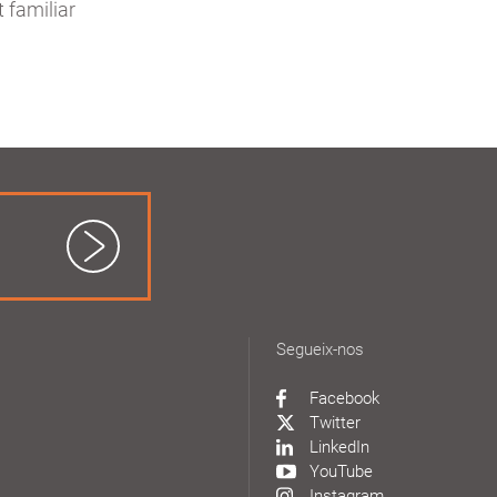
t familiar
Segueix-nos
Facebook
Twitter
LinkedIn
YouTube
Instagram