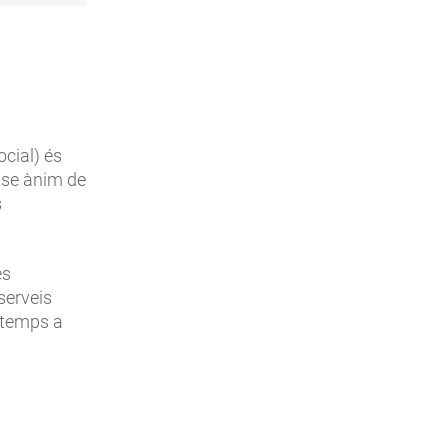
ocial) és
ense ànim de
s
es
serveis
 temps a