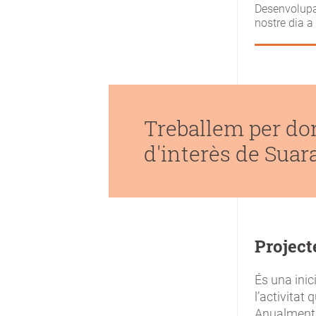
Desenvolupa
nostre dia a 
Treballem per don
d'interès de Suara
Project
És una ini
l’activitat
Anualment d