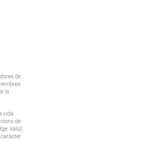
adores de
 membres
e la
a vida
acions de
ge, salut,
 caràcter