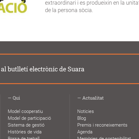
extraordinari i es produeixin en la unita
de la persona sòcia.
al butlletí electrònic de Suara
Qui
Actualitat
Model cooperatiu
Noticies
Model de participació
Blog
Sistema de gestió
Premis i reconeixements
Històries de vida
Agenda
Borsa de treball
Memòries de sostenibilitat