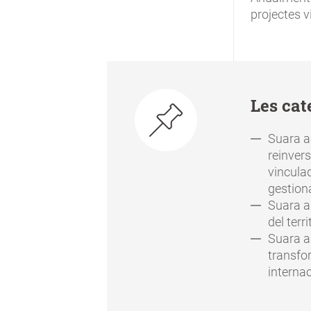
projectes v
Les cat
Suara a
reinvers
vincula
gestiona
Suara a 
del terri
Suara a
transfo
internac