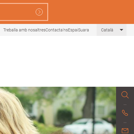
Treballa amb nosaltres
Contacta'ns
EspaiSuara
Català
List 