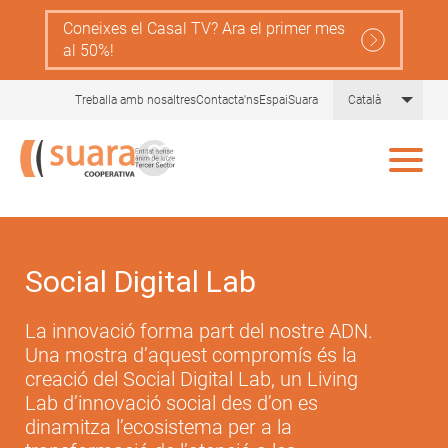
Skip
Coneixes el Casal TV? Ara el primer mes
to
al 50%!
main
content
List 
Treballa amb nosaltres
Contacta'ns
EspaiSuara
Català
Social Digital Lab
La innovació forma part del nostre ADN.
Una mostra d’aquest compromís és la
creació del Social Digital Lab, un Living
Lab d’innovació social des d’on es
dinamitza l’ecosistema per a la