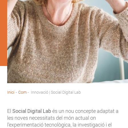
Inici
-
Com
-
Innovació | Social Digital Lab
Fil
d'Ariadna
El
Social Digital Lab
és un nou concepte adaptat a
les noves necessitats del món actual on
l’experimentació tecnològica, la investigació i el