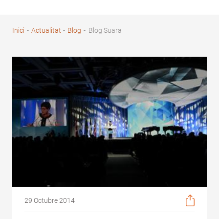
Inici
-
Actualitat
-
Blog
-
Blog Suara
Fil
d'Ariadna
29 Octubre 2014