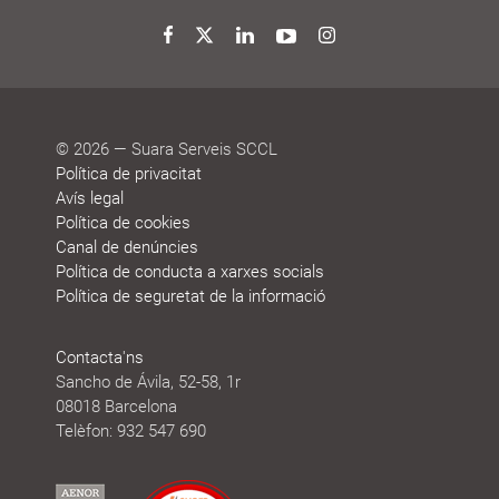
i
de
reconeixements
sostenibilitat
Twitter
Facebook
LinkedIn
YouTube
Instagram
© 2026 — Suara Serveis SCCL
Política de privacitat
Avís legal
Política de cookies
Canal de denúncies
Política de conducta a xarxes socials
Política de seguretat de la informació
Contacta'ns
Sancho de Ávila, 52-58, 1r
08018 Barcelona
Telèfon: 932 547 690