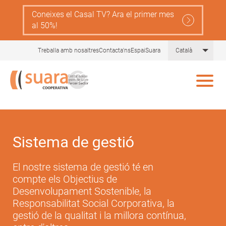
Skip
Coneixes el Casal TV? Ara el primer mes
to
al 50%!
main
content
List 
Treballa amb nosaltres
Contacta'ns
EspaiSuara
Català
Sistema de gestió
El nostre sistema de gestió té en
compte els Objectius de
Desenvolupament Sostenible, la
Responsabilitat Social Corporativa, la
gestió de la qualitat i la millora contínua,