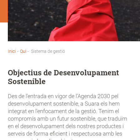
Inici
-
Qui
-
Sistema de gestió
Fil
d'Ariadna
Objectius de Desenvolupament
Sostenible
Des de l'entrada en vigor de l'Agenda 2030 pel
desenvolupament sostenible, a Suara els hem
integrat en l'enfocament de la gestió. Tenim el
compromís amb un futur sostenible, que traduïm
en el desenvolupament dels nostres productes i
serveis de forma eficient i respectuosa amb les