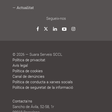
Digital
i
gran
i
social
saludable
fem
Lab
joves
treball
Model
Model
Sistema
Històries
Borsa
Persones
Actualitat
cooperatiu
de
de
de
de
que
participació
gestió
vida
treball
decideixen
Noticies
Blog
Premis
Agenda
Memòries
Segueix-nos
i
de
reconeixements
sostenibilitat
Twitter
Facebook
LinkedIn
YouTube
Instagram
© 2026 — Suara Serveis SCCL
Política de privacitat
Avís legal
Política de cookies
Canal de denúncies
Política de conducta a xarxes socials
Política de seguretat de la informació
Contacta'ns
Sancho de Ávila, 52-58, 1r