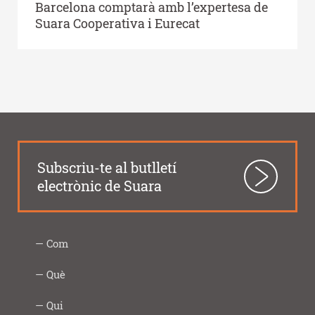
Barcelona comptarà amb l’expertesa de
Suara Cooperativa i Eurecat
Subscriu-te al butlletí
electrònic de Suara
Com
Intercooperació
Proximitat
Innovació
Responsabilitat
Transparència
Com
Imprescindibles
Què
|
social
ho
Social
fem
Infància
Gent
Ocupació
Acció
Empresa
Què
Formació
Qui