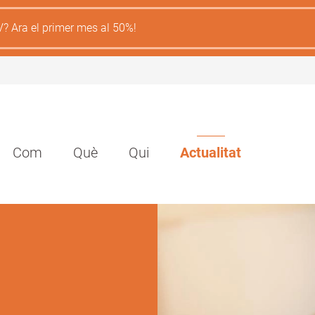
V? Ara el primer mes al 50%!
Navegación
Com
Què
Qui
Actualitat
principal