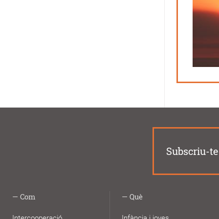
Subscriu-te 
Com
Què
Intercooperació
Infància i joves