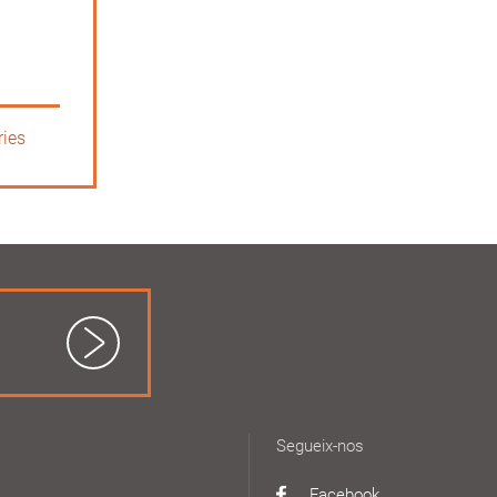
ries
Segueix-nos
Facebook