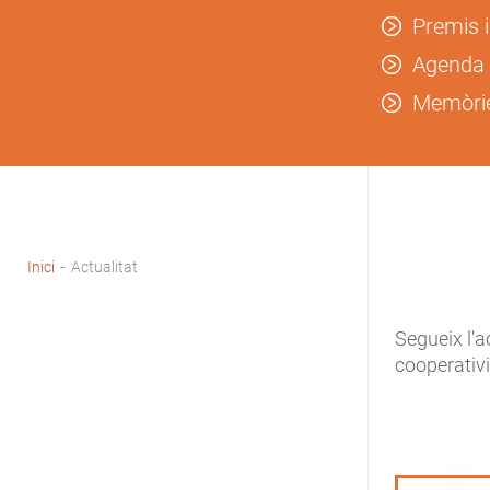
Premis 
Agenda
Memòries
Inici
-
Actualitat
Fil
d'Ariadna
Segueix l'a
cooperativi