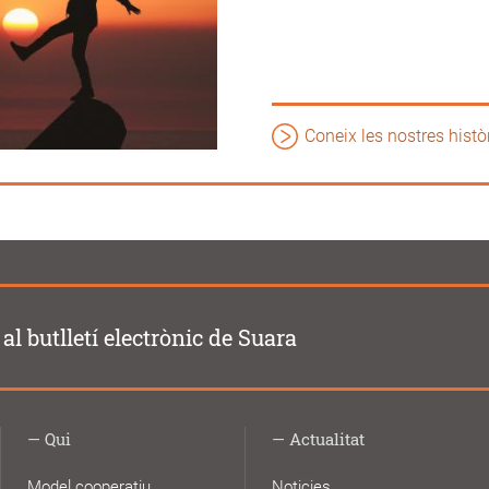
Coneix les nostres histò
al butlletí electrònic de Suara
Qui
Actualitat
Model cooperatiu
Noticies