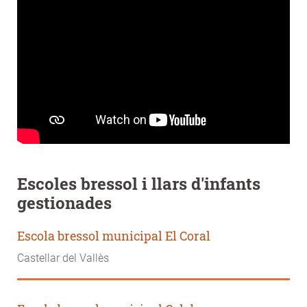
Escoles bressol i llars d'infants
gestionades
Escola bressol municipal El Coral
Castellar del Vallès