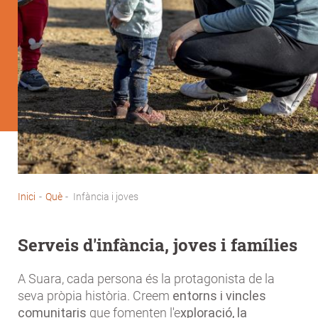
Inici
-
Què
-
Infància i joves
Fil
d'Ariadna
Serveis d'infància, joves i famílies
A Suara, cada persona és la protagonista de la
seva pròpia història. Creem
entorns i vincles
comunitaris
que fomenten l'e
xploració, la