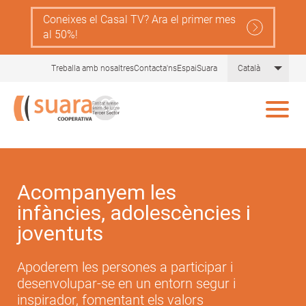
Skip
Coneixes el Casal TV? Ara el primer mes
to
al 50%!
main
content
List 
Treballa amb nosaltres
Contacta'ns
EspaiSuara
Català
Acompanyem les
infàncies, adolescències i
joventuts
Apoderem les persones a participar i
desenvolupar-se en un entorn segur i
inspirador, fomentant els valors