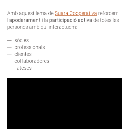
Amb aquest lema de
Suara Cooperativa
reforcem
l'
apoderament
i la
participació activa
de totes les
persones amb qui interactuem:
sòcies
professionals
clientes
col·laboradores
i ateses