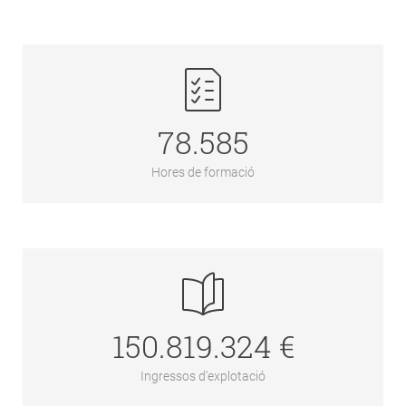
78.585
Hores de formació
150.819.324 €
Ingressos d'explotació