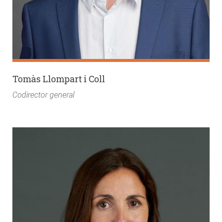
Tomàs Llompart i Coll
Codirector general