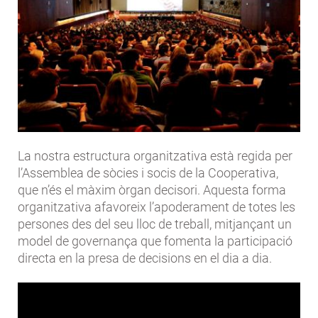
La nostra estructura organitzativa està regida per
l’Assemblea de sòcies i socis de la Cooperativa,
que n’és el màxim òrgan decisori. Aquesta forma
organitzativa afavoreix l’apoderament de totes les
persones des del seu lloc de treball, mitjançant un
model de governança que fomenta la participació
directa en la presa de decisions en el dia a dia.