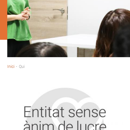
Inici
-
Qui
Fil
d'Ariadna