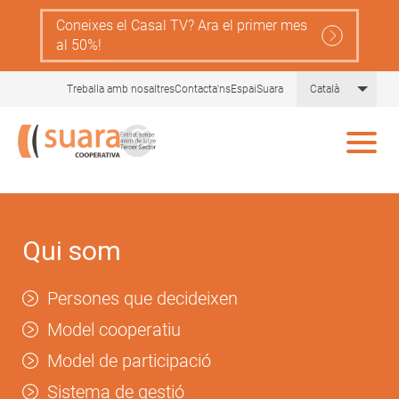
Skip
Coneixes el Casal TV? Ara el primer mes
to
al 50%!
main
content
List 
Treballa amb nosaltres
Contacta'ns
EspaiSuara
Català
Qui som
Persones que decideixen
Model cooperatiu
Model de participació
Sistema de gestió