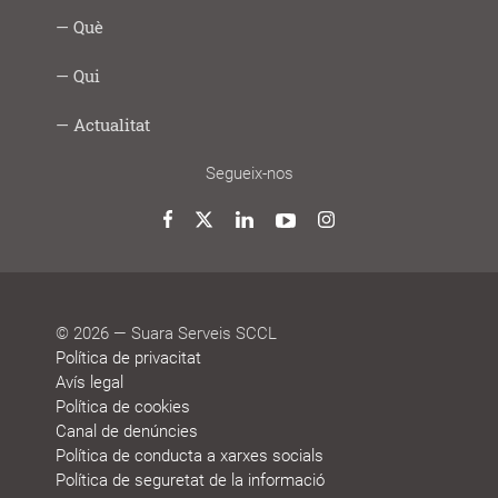
Intercooperació
Proximitat
Innovació
Responsabilitat
Transparència
Com
Imprescindibles
Què
|
social
ho
Social
fem
Infància
Gent
Ocupació
Acció
Empresa
Què
Formació
Qui
Digital
i
gran
i
social
saludable
fem
Lab
joves
treball
Model
Model
Sistema
Històries
Borsa
Persones
Actualitat
cooperatiu
de
de
de
de
que
participació
gestió
vida
treball
decideixen
Noticies
Blog
Premis
Agenda
Memòries
Segueix-nos
i
de
reconeixements
sostenibilitat
Twitter
Facebook
LinkedIn
YouTube
Instagram
© 2026 — Suara Serveis SCCL
Política de privacitat
Avís legal
Política de cookies
Canal de denúncies
Política de conducta a xarxes socials
Política de seguretat de la informació