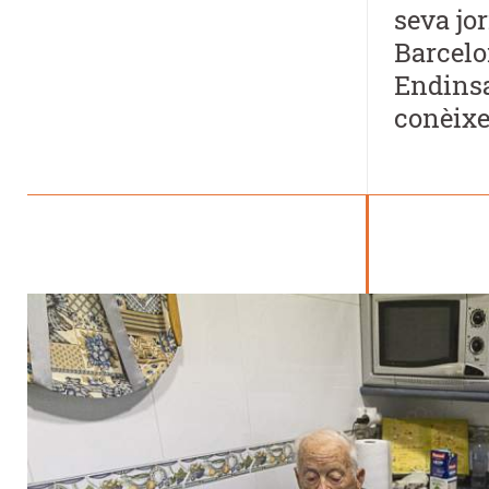
seva jo
Barcelon
Endinsa'
conèixe