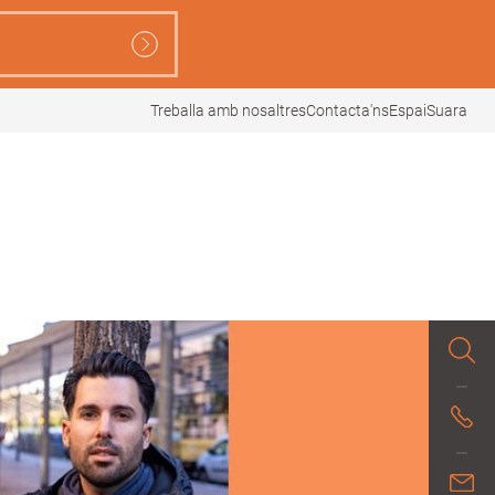
Treballa amb nosaltres
Contacta'ns
EspaiSuara