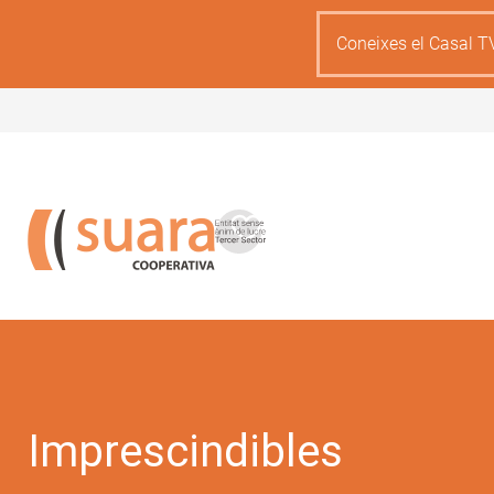
Skip
to
Coneixes el Casal T
main
content
Imprescindibles