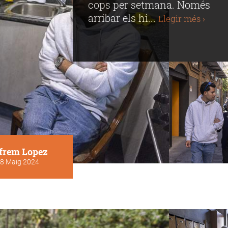
cops per setmana. Només
arribar els hi...
Llegir més ›
frem Lopez
8 Maig 2024