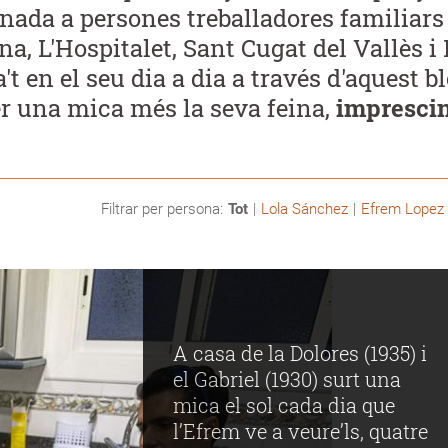
rnada a persones treballadores familiars
a, L'Hospitalet, Sant Cugat del Vallès i 
t en el seu dia a dia a través d'aquest b
r una mica més la seva feina,
imprescin
Filtrar per persona:
Tot
Lola Sánchez
Efrem Lopez
A casa de la Dolores (1935) i
el Gabriel (1930) surt una
mica el sol cada dia que
l’Efrem ve a veure’ls, quatre