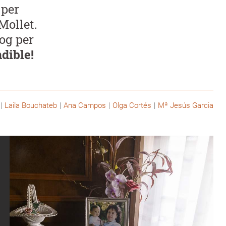
 per
Mollet.
log per
dible!
Laila Bouchateb
Ana Campos
Olga Cortés
Mª Jesús Garcia