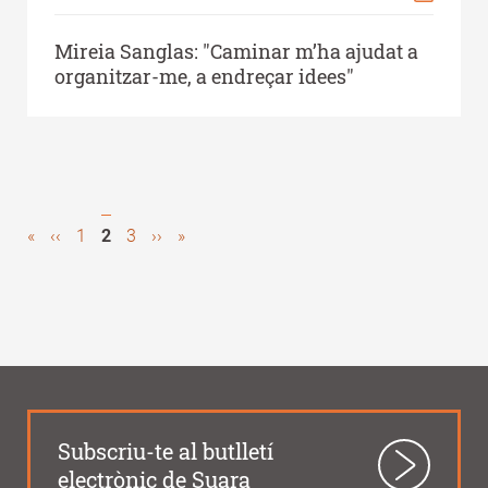
Mireia Sanglas: "Caminar m’ha ajudat a
organitzar-me, a endreçar idees"
First
«
Previous
‹‹
Page
1
Pàgina
2
Page
3
Next
››
Last
»
Pagination
page
page
actual
page
page
Subscriu-te al butlletí
electrònic de Suara