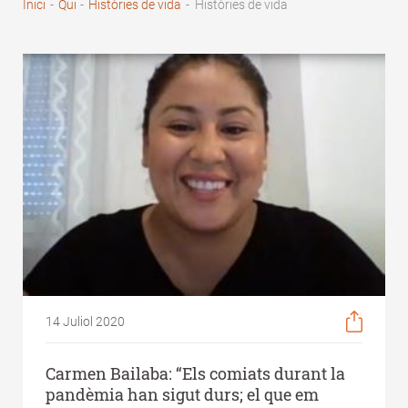
Inici
-
Qui
-
Històries de vida
-
Històries de vida
Fil
d'Ariadna
14 Juliol 2020
Carmen Bailaba: “Els comiats durant la
pandèmia han sigut durs; el que em