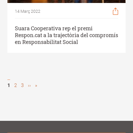
14 Març 2022
Suara Cooperativa rep el premi
Respon.cat a la trajectòria del compromís
en Responsabilitat Social
Pàgina
1
Page
2
Page
3
Next
››
Last
»
Pagination
actual
page
page