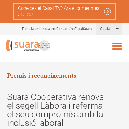
Skip
Coneixes el Casal TV? Ara el primer mes
to
al 50%!
main
content
List 
Treballa amb nosaltres
Contacta'ns
EspaiSuara
Català
Premis i reconeixements
Suara Cooperativa renova
el segell Làbora i referma
el seu compromís amb la
inclusió laboral