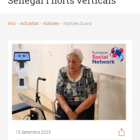
Senegal i horts verticals
Inici
-
Actualitat
-
Noticies
-
Notícies Suara
Fil
d'Ariadna
15 Setembre 2025