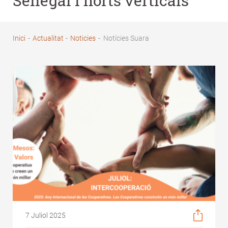
Senegal i horts verticals
Inici
-
Actualitat
-
Noticies
-
Notícies Suara
Fil
d'Ariadna
7 Juliol 2025