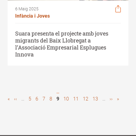
6 Maig 2025
Infància i Joves
Suara presenta el projecte amb joves
migrants del Baix Llobregat a
l’Associació Empresarial Esplugues
Innova
First
«
Previous
‹‹
…
Page
5
Page
6
Page
7
Page
8
Pàgina
9
Page
10
Page
11
Page
12
Page
13
…
Next
››
Last
»
Pagination
page
page
actual
page
page