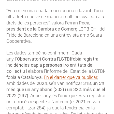
“Estem en una onada reaccionaria i davant d’una
ultradreta que ve de manera molt incisiva cap als
drets de les persones”, valora
Ferran Poca,
president de la Cambra de Comerç LGTBIQ+
i del
Pride de Barcelona en una entrevista amb Suara
Cooperativa.
Les dades també ho confirmem. Cada
any,
l’Observatori Contra l’LGTBIfobia registra
incidències cap a persones i/o entitats del
col·lectiu
i elabora l’Informe de l’Estat de la LGTBI-
fòbia a Catalunya.
En el darrer que va publicar
,
amb dades del
2024
, se’n van notificar
318, un 5%
més que un any abans (303) i un 32% més que el
2022 (237)
. Aquell any, és l’únic que es va registrar
un retrocés respecte a l’anterior (el 2021 en van
comptabilitzar 284), ja que la tendència en la
darrera dècada ha estat a l’alça. De fet, abans de la