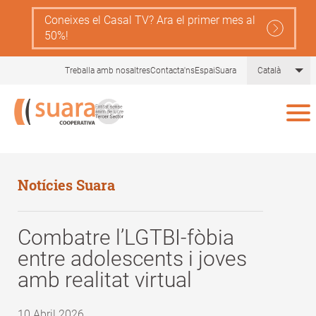
Skip
Coneixes el Casal TV? Ara el primer mes al
to
50%!
main
content
Lis
Treballa amb nosaltres
Contacta'ns
EspaiSuara
Català
Notícies Suara
Combatre l’LGTBI-fòbia
entre adolescents i joves
amb realitat virtual
10 Abril 2026