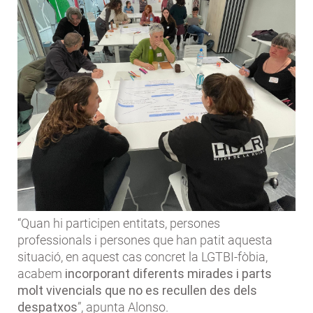
“Quan hi participen entitats, persones
professionals i persones que han patit aquesta
situació, en aquest cas concret la LGTBI-fòbia,
acabem
incorporant diferents mirades i parts
molt vivencials
que no es recullen des dels
despatxos
”, apunta Alonso.