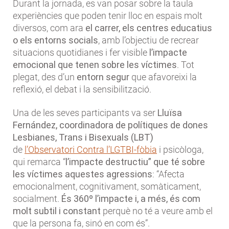
Durant la jornada, es van posar sobre la taula
experiències que poden tenir lloc en espais molt
diversos, com ara
el carrer, els centres educatius
o els entorns socials
, amb l’objectiu de recrear
situacions quotidianes i fer visible
l’impacte
emocional que tenen sobre les víctimes
. Tot
plegat, des d’un
entorn segur
que afavoreixi la
reflexió, el debat i la sensibilització.
Una de les seves participants va ser
Lluïsa
Fernández, coordinadora de polítiques de dones
Lesbianes, Trans i Bisexuals (LBT)
de
l’Observatori Contra l’LGTBI-fòbia
i psicòloga,
qui remarca “
l’impacte destructiu” que té sobre
les víctimes aquestes agressions
: “Afecta
emocionalment, cognitivament, somàticament,
socialment.
És 360º l’impacte i, a més, és com
molt subtil i constant
perquè no té a veure amb el
que la persona fa, sinó en com és”.