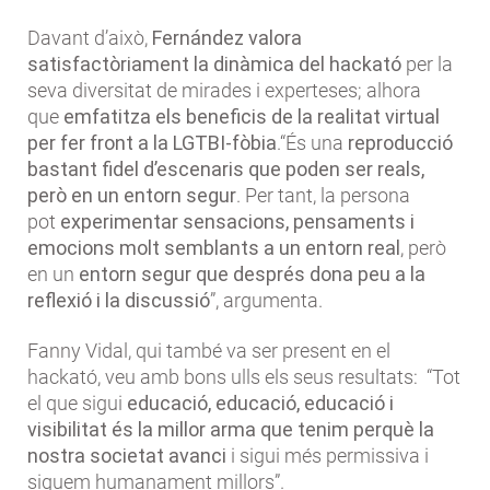
Davant d’això,
Fernández valora
satisfactòriament la dinàmica del hackató
per la
seva diversitat de mirades i experteses; alhora
que
emfatitza els beneficis de la realitat virtual
per fer front a la LGTBI-fòbia
.“És una
reproducció
bastant fidel d’escenaris que poden ser reals,
però en un entorn segur
. Per tant, la persona
pot
experimentar sensacions, pensaments i
emocions molt semblants a un entorn real
, però
en un
entorn segur que
després dona peu a la
reflexió i la discussió
”, argumenta.
Fanny Vidal, qui també va ser present en el
hackató, veu amb bons ulls els seus resultats: “Tot
el que sigui
educació, educació, educació i
visibilitat és la millor arma que tenim
perquè la
nostra societat avanci
i sigui més permissiva i
siguem humanament millors”.