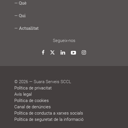
Intercooperació
Proximitat
Innovació
Responsabilitat
Transparència
Com
Imprescindibles
Què
|
social
ho
Social
fem
Infància
Gent
Ocupació
Acció
Empresa
Què
Formació
Qui
Digital
i
gran
i
social
saludable
fem
Lab
joves
treball
Model
Model
Sistema
Històries
Borsa
Persones
Actualitat
cooperatiu
de
de
de
de
que
participació
gestió
vida
treball
decideixen
Noticies
Blog
Premis
Agenda
Memòries
Segueix-nos
i
de
reconeixements
sostenibilitat
Twitter
Facebook
LinkedIn
YouTube
Instagram
© 2026 — Suara Serveis SCCL
Política de privacitat
Avís legal
Política de cookies
Canal de denúncies
Política de conducta a xarxes socials
Política de seguretat de la informació