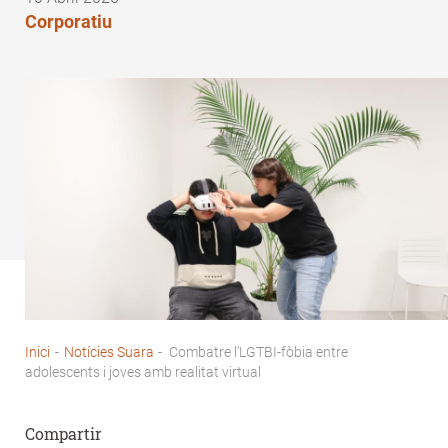
Corporatiu
Inici
-
Notícies Suara
-
Combatre l’LGTBI-fòbia entre
Fil
adolescents i joves amb realitat virtual
d'Ariadna
Compartir