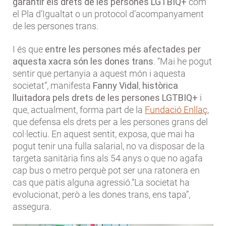
garantir els drets de les persones LGTBIQ+
com
el Pla d’Igualtat o un protocol d’acompanyament
de les persones trans.
I és que
entre les
persones més afectades per
aquesta xacra són les dones trans
. “Mai he pogut
sentir que pertanyia a aquest món i aquesta
societat”, manifesta
Fanny Vidal
,
històrica
lluitadora pels drets de les persones LGTBIQ+
i
que, actualment, forma part de la
Fundació Enllaç
,
que defensa els drets per a les persones grans del
col·lectiu. En aquest sentit, exposa, que mai ha
pogut tenir una fulla salarial, no va disposar de la
targeta sanitària fins als 54 anys o que no agafa
cap bus o metro perquè pot ser una ratonera en
cas que patis alguna agressió.“La societat ha
evolucionat, però a les dones trans, ens tapa”,
assegura.