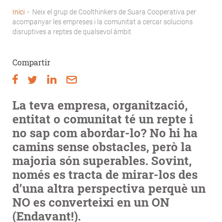
Inici
-
Neix el grup de Coolthinkers de Suara Cooperativa per
Fil
acompanyar les empreses i la comunitat a cercar solucions
disruptives a reptes de qualsevol àmbit
d'Ariadna
Compartir
La teva empresa, organització,
entitat o comunitat té un repte i
no sap com abordar-lo? No hi ha
camins sense obstacles, però la
majoria són superables. Sovint,
només es tracta de mirar-los des
d’una altra perspectiva perquè un
NO es converteixi en un ON
(Endavant!).