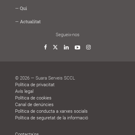
|
social
ho
Social
fem
Infància
Gent
Ocupació
Acció
Empresa
Què
Formació
Qui
Digital
i
gran
i
social
saludable
fem
Lab
joves
treball
Model
Model
Sistema
Històries
Borsa
Persones
Actualitat
cooperatiu
de
de
de
de
que
participació
gestió
vida
treball
decideixen
Noticies
Blog
Premis
Agenda
Memòries
Segueix-nos
i
de
reconeixements
sostenibilitat
Twitter
Facebook
LinkedIn
YouTube
Instagram
© 2026 — Suara Serveis SCCL
Política de privacitat
Avís legal
Política de cookies
Canal de denúncies
Política de conducta a xarxes socials
Política de seguretat de la informació
Contacta'ns