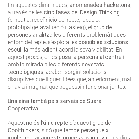
En aquestes dinàmiques,
anomenades hacketons
,
a través de les
cinc fases del Design Thinking
(empatia, redefinició del repte, ideació,
prototipatge, avaluació i tasteig), el
grup de
persones analitza les diferents problemàtiques
entorn del repte, s’explora les
possibles solucions i
escull la més adient
acord la seva viabilitat. En
aquest procés, on es
posa la persona al centre i
amb la mirada a les diferents novetats
tecnològiques
, acaben sorgint solucions
disruptives que lliguen idees que, anteriorment, mai
s’havia imaginat que poguessin funcionar juntes.
Una eina també pels serveis de Suara
Cooperativa
Aquest
no és l’únic repte d’aquest grup de
Coolthinkers
, sinó que
també persegueix
implementar aquests processos innovadors
dins