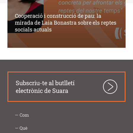
Cooperació i construcció de pau: la
mirada de Laia Bonastra sobre els reptes
socials actuals
Subscriu-te al butlletí
electrònic de Suara
Com
Intercooperació
Proximitat
Innovació
Responsabilitat
Transparència
Com
Imprescindibles
Què