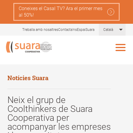
Skip
Coneixes el Casal TV? Ara el primer mes
to
al 50%!
main
content
List 
Treballa amb nosaltres
Contacta'ns
EspaiSuara
Català
Notícies Suara
Neix el grup de
Coolthinkers de Suara
Cooperativa per
acompanyar les empreses