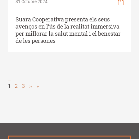
31 Octubre 2024
Suara Cooperativa presenta els seus
avenços en l’ús de la realitat immersiva
per millorar la salut mental i el benestar
de les persones
Pàgina
1
Page
2
Page
3
Next
››
Last
»
Pagination
actual
page
page