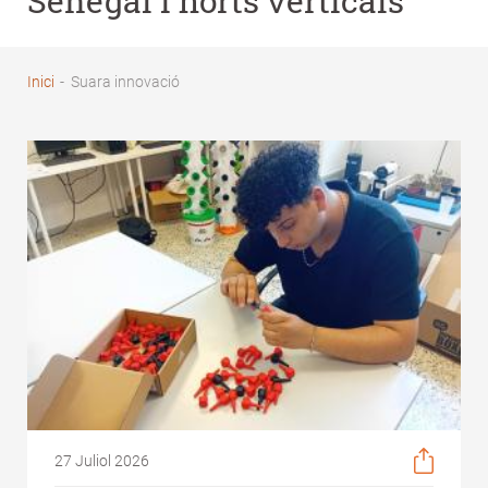
Senegal i horts verticals
Inici
-
Suara innovació
Fil
d'Ariadna
27 Juliol 2026