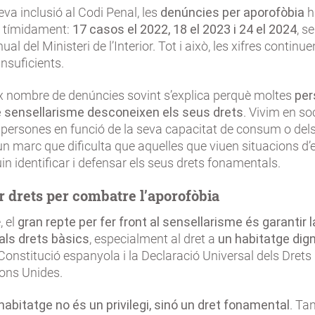
eva inclusió al Codi Penal, les
denúncies per aporofòbia
h
 tímidament:
17 casos el 2022, 18 el 2023 i 24 el 2024
, s
ual del Ministeri de l’Interior. Tot i això, les xifres continu
nsuficients.
x nombre de denúncies sovint s’explica perquè moltes
per
e sensellarisme desconeixen els seus drets
. Vivim en so
s persones en funció de la seva capacitat de consum o del
un marc que dificulta que aquelles que viuen situacions d’
in identificar i defensar els seus drets fonamentals.
r drets per combatre l’aporofòbia
, el
gran repte per fer front al sensellarisme és garantir l
 als drets bàsics
, especialment al dret a
un habitatge dig
 Constitució espanyola i la Declaració Universal dels Dre
ions Unides.
habitatge no és un privilegi, sinó un dret fonamental
. Ta