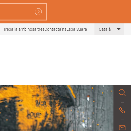
Treballa amb nosaltres
Contacta'ns
EspaiSuara
Català
List 