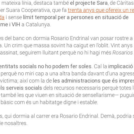
 mateixa línia, destaca també
el projecte
Sara
, de Càrita
per Suara Cooperativa, que fa
trenta anys que ofereix un r
da
i sense
límit temporal per a persones en situació de
sme i VIH
a Catalunya.
s del banc on dormia Rosario Endrinal van posar rostre a
a. Un crim que massa sovint ha caigut en l’oblit. Vint anys
assinat, seguirem lluitant perquè no hi hagi més
Rosarios 
entitats socials no ho podem fer soles
. Cal la
implicació 
perquè no miri cap a una altra banda davant d’una agress
 víctima; així com la de
les administracions que és impre
ls serveis socials
dels recursos necessaris perquè totes 
també les que viuen en situació de sensellarisme— pugui
 bàsic com és un habitatge digne i estable.
s, qui dormia al carrer era Rosario Endrinal. Demà, podria 
e nosaltres.