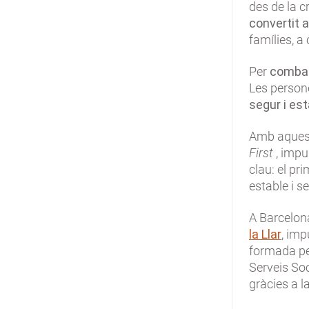
des de la c
convertit
a
famílies, a
Per
combat
Les person
segur i es
Amb aquesta
First
, impu
clau: el pr
estable i se
A Barcelon
la Llar
, imp
formada pe
Serveis Soc
gràcies a la