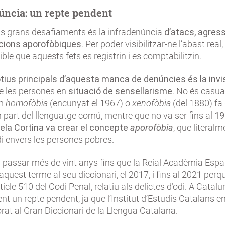
úncia: un repte pendent
els grans desafiaments és la infradenúncia
d’atacs, agres
cions aporofòbiques
. Per poder visibilitzar-ne l’abast real,
ble que aquests fets es registrin i es comptabilitzin.
ius principals d’aquesta manca de denúncies és la invis
e les persones en
situació de sensellarisme
. No és casua
om
homofòbia
(encunyat el 1967) o
xenofòbia
(del 1880) fa
part del llenguatge comú, mentre que no va ser fins al
19
dela Cortina va crear el concepte
aporofòbia
, que literalm
di envers les persones pobres.
 passar més de vint anys fins que la Reial Acadèmia Esp
aquest terme al seu diccionari, el 2017, i fins al 2021 perq
rticle 510 del Codi Penal, relatiu als delictes d’odi. A Catalu
nt un repte pendent, ja que l’Institut d’Estudis Catalans e
orat al Gran Diccionari de la Llengua Catalana.