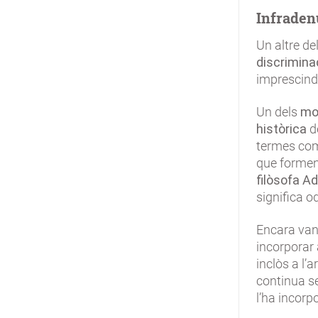
Infraden
Un altre d
discrimina
imprescindi
Un dels
mot
històrica
d
termes c
que formen 
filòsofa A
significa o
Encara van
incorporar 
inclòs a l’a
continua se
l’ha incorp