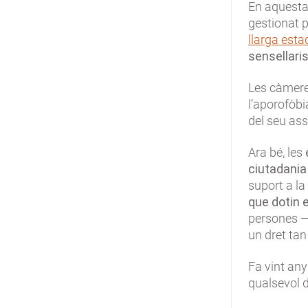
En aquesta
gestionat 
llarga esta
sensellari
Les càmere
l’aporofòbi
del seu ass
Ara bé, les
ciutadania
suport a la
que dotin e
persones —
un dret tan
Fa vint any
qualsevol d