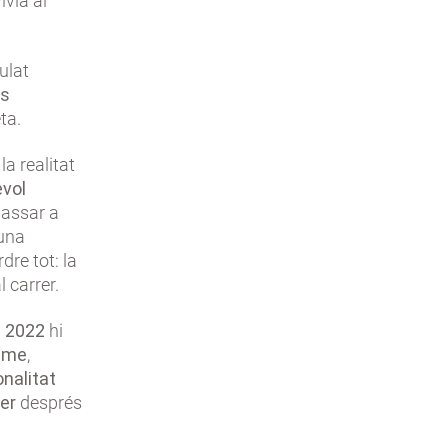
via al
ulat
ts
ta.
a realitat
evol
 passar a
 una
re tot: la
l carrer.
l 2022
hi
isme
,
nalitat
rer
després