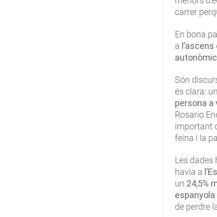
menors d’e
carrer perq
En bona pa
a
l’ascens 
autonòmics
Són discurs
és clara: 
persona a v
Rosario End
important 
feina i la p
Les dades 
havia a
l’E
un
24,5% 
espanyola
de perdre l