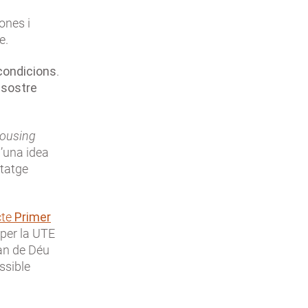
ones i
e.
 condicions
.
 sostre
ousing
d’una idea
itatge
cte
Primer
 per la UTE
an de Déu
ssible