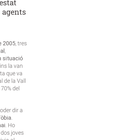
estat
s agents
e 2005
, tres
al
,
n situació
ins la van
eta que va
l de la Vall
 70% del
oder dir a
fòbia
.
mai
. Ho
n dos joves