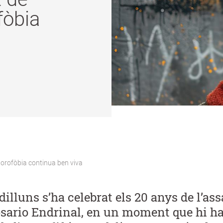
fòbia
aporofòbia continua ben viva
dilluns s’ha celebrat els 20 anys de l’as
osario Endrinal, en un moment que hi h