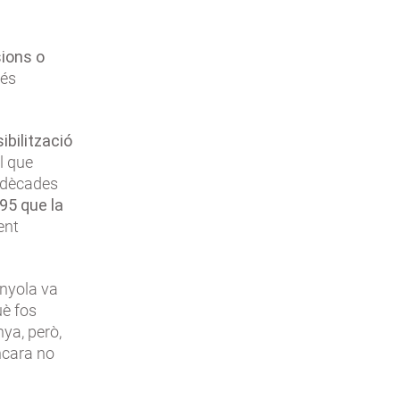
sions o
 és
ibilització
l que
 dècades
95 que la
ent
anyola va
uè fos
nya, però,
ncara no