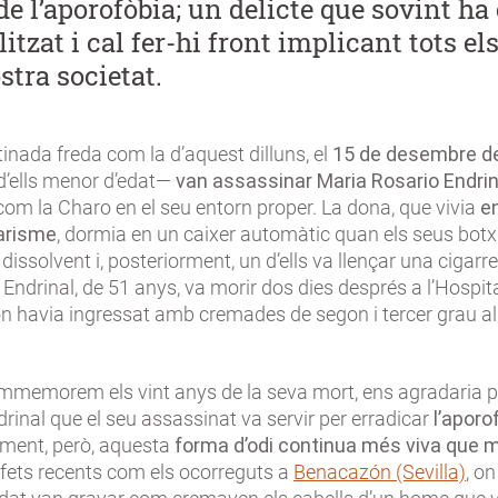
de l’aporofòbia; un delicte que sovint ha 
litzat i cal fer-hi front implicant tots el
stra societat.
nada freda com la d’aquest dilluns, el
15 de desembre d
d’ells menor d’edat—
van assassinar Maria Rosario Endrin
om la Charo en el seu entorn proper. La dona, que vivia
e
arisme
, dormia en un caixer automàtic quan els seus botx
dissolvent i, posteriorment, un d’ells va llençar una cigarr
c. Endrinal, de 51 anys, va morir dos dies després a l’Hospita
on havia ingressat amb cremades de segon i tercer grau al
mmemorem els vint anys de la seva mort, ens agradaria p
rinal que el seu assassinat va servir per erradicar
l’aporo
ment, però, aquesta
forma d’odi continua més viva que 
 fets recents com els ocorreguts a
Benacazón (Sevilla)
, o