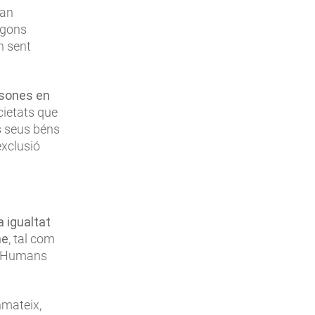
an
egons
en sent
sones en
cietats que
s seus béns
exclusió
a igualtat
ne
, tal com
ts Humans
nmateix,