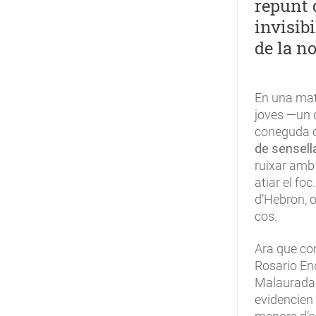
repunt 
invisibi
de la no
En una mati
joves —un 
coneguda c
de sensell
ruixar amb 
atiar el fo
d’Hebron, 
cos.
Ara que co
Rosario End
Malaurada
evidencien