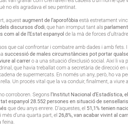
dat van gravar com cremaven els cabells d’un home que vi
uè no els agradava el seu pentinat.
rt, aquest
augment de l’aporofòbia
està estretament vinc
dels discursos d’odi
, que han irromput tant als
parlamen
 com al de l’Estat espanyol
de la mà de forces d’ultradre
os que cal confrontar i combatre amb dades i amb fets. I l
una
successió de males circumstàncies pot portar quals
iure al carrer
o a una situació d’exclusió social. Així li va
rinal, que havia treballat com a secretària de direcció en
cadena de supermercats. En només un any, però, ho va perd
arella. Un procés vital que la va conduir, finalment, a viure a
ho corroboren. Segons
l’Institut Nacional d’Estadística, e
stat espanyol 28.552 persones en situació de sensellar
més
que deu anys enrere. D’aquestes, el
51,1% tenien nacio
i més d’una quarta part, el
26,8%, van acabar vivint al car
a feina.