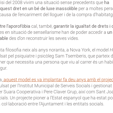
risi del 2008 vivim una situació sense precedents que
ha
quest dret en un bé de luxe inassolible
per a moltes pers
 causa de l’encariment del lloguer i de la compra d’habitatg
re l’aporofòbia
cal, també,
garantir la igualtat de drets i
es en situació de sensellarisme han de poder accedir a
un
table
des d’on reconstruir les seves vides.
 filosofia neix als anys noranta, a Nova York, el model
H
lsat pel psiquiatre i psicòleg Sam Tsemberis, que parteix 
imer que necessita una persona que viu al carrer és un hab
gur.
a,
aquest model es va implantar fa deu anys amb el proje
ulsat per l’Institut Municipal de Serveis Socials i gestionat
r Suara Cooperativa i Pere Claver Grup, així com Sant Jo
ials. Un projecte pioner a l’Estat espanyol que ha estat po
 col·laboració entre l’Ajuntament i les entitats socials.