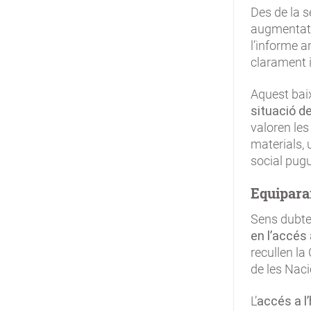
Des de la s
augmentat
l’informe an
clarament i
Aquest bai
situació d
valoren le
materials, 
social pugu
Equipara
Sens dubte
en l’accés
recullen la
de les Nac
L’
accés a l’