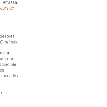
s Terrassa,
ecurs de
 després
Endrinals
.
de la
ió i doni
scindible
les
n accedir a
ser