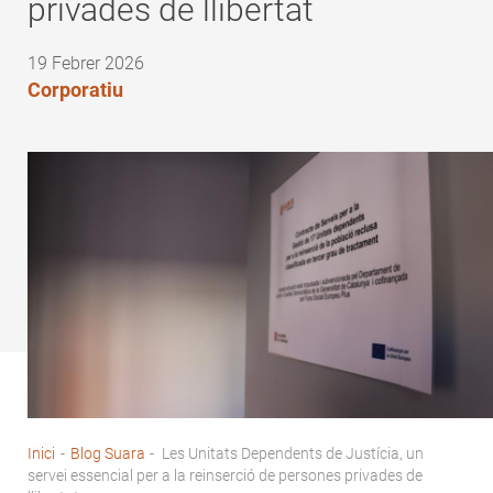
privades de llibertat
19 Febrer 2026
Corporatiu
Inici
-
Blog Suara
-
Les Unitats Dependents de Justícia, un
Fil
servei essencial per a la reinserció de persones privades de