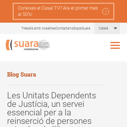
Skip
Coneixes el Casal TV? Ara el primer mes
to
al 50%!
main
content
List 
Treballa amb nosaltres
Contacta'ns
EspaiSuara
Català
Blog Suara
Les Unitats Dependents
de Justícia, un servei
essencial per a la
reinserció de persones