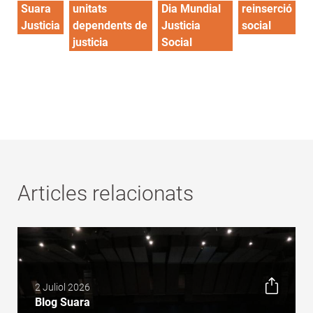
Suara
unitats
Dia Mundial
reinserció
Justicia
dependents de
Justicia
social
justicia
Social
Articles relacionats
2 Juliol 2026
Blog Suara