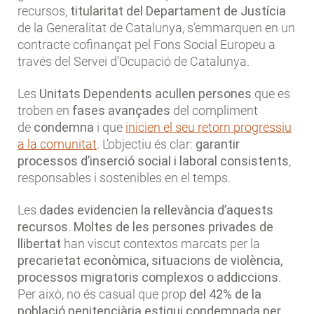
recursos,
titularitat del Departament de Justícia
de la Generalitat de Catalunya, s’emmarquen en un
contracte cofinançat pel Fons Social Europeu a
través del Servei d’Ocupació de Catalunya.
Les
Unitats Dependents acullen persones
que es
troben en
fases avançades
del compliment
de
condemna
i que
inicien el seu retorn progressiu
a la comunitat
. L’objectiu és clar:
garantir
processos d’inserció social i laboral consistents
,
responsables i sostenibles en el temps.
Les
dades evidencien la rellevància d’aquests
recursos
.
Moltes de les persones privades de
llibertat
han viscut contextos marcats per la
precarietat econòmica, situacions de violència,
processos migratoris complexos o addiccions
.
Per això, no és casual que prop
del 42% de la
població penitenciària estigui condemnada per