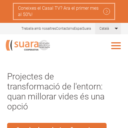
Skip
Coneixes el Casal TV? Ara el primer mes
to
al 50%!
main
content
List 
Treballa amb nosaltres
Contacta'ns
EspaiSuara
Català
Suara
Projectes de
cooperativa,
transformació de l'entorn:
entitat
quan millorar vides és una
del
opció
tercer
sector