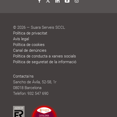
reconeixements
sostenibilitat
Twitter
Facebook
LinkedIn
YouTube
Instagram
© 2026 — Suara Serveis SCCL
Política de privacitat
Avís legal
Política de cookies
Canal de denúncies
Política de conducta a xarxes socials
Política de seguretat de la informació
Contacta'ns
Sancho de Ávila, 52-58, 1r
08018 Barcelona
Telèfon: 932 547 690