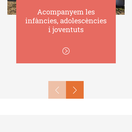
Acompanyem les
infàncies, adolescències
i joventuts