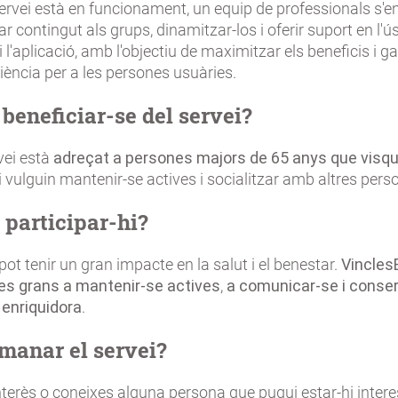
ervei està en funcionament, un equip de professionals s'e
r contingut als grups, dinamitzar-los i oferir suport en l'ús
i l'aplicació, amb l'objectiu de maximitzar els beneficis i g
ència per a les persones usuàries.
 beneficiar-se del servei?
vei està
adreçat a persones majors de 65 anys que visqu
i vulguin mantenir-se actives i socialitzar amb altres pers
 participar-hi?
pot tenir un gran impacte en la salut i el benestar.
Vincles
es grans a mantenir-se actives
,
a comunicar-se i conse
 enriquidora
.
manar el servei?
interès o coneixes alguna persona que pugui estar-hi inter