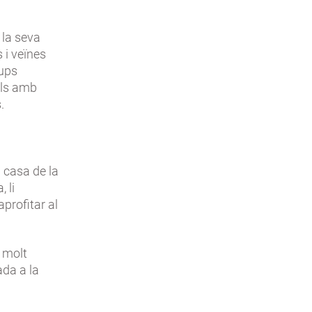
 la seva
 i veïnes
rups
als amb
.
a casa de la
 li
aprofitar al
i molt
ada a la