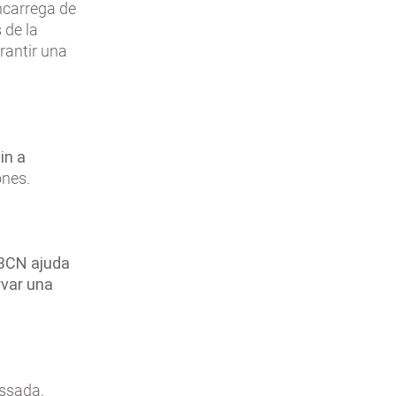
ncarrega de
 de la
arantir una
in a
ones.
BCN ajuda
rvar una
essada,