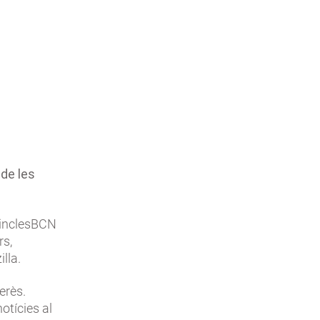
 de les
 VinclesBCN
rs,
illa.
erès.
notícies al