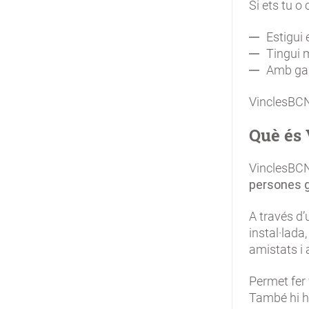
Si ets tu o
Estigui
Tingui 
Amb gan
VinclesBCN
Què és
VinclesBCN
persones 
A través d’
instal·lada
amistats i 
Permet fer 
També hi ha 