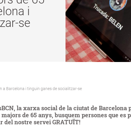
lona i
tzar-se
a Barcelona i tinguin ganes de socialitzar-se
BCN, la xarxa social de la ciutat de Barcelona 
 majors de 65 anys, busquem persones que es 
ar del nostre servei GRATUÏT!