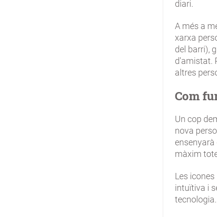
diari.
A més a més
xarxa perso
del barri),
d'amistat. 
altres pers
Com fu
Un cop dema
nova person
ensenyarà c
màxim tote
Les icones 
intuïtiva i
tecnologia.