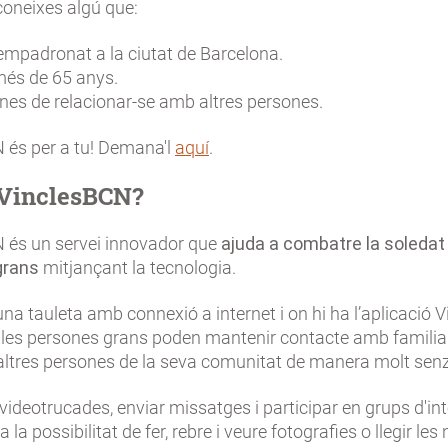
 coneixes algú que:
 empadronat a la ciutat de Barcelona.
més de 65 anys.
es de relacionar-se amb altres persones.
 és per a tu! Demana'l
aquí
.
 VinclesBCN?
 és un servei innovador que
ajuda a combatre la soledat
grans
mitjançant la tecnologia.
una tauleta amb connexió a internet i on hi ha l’aplicació
, les persones grans poden mantenir contacte amb familia
altres persones de la seva comunitat de manera molt senz
videotrucades, enviar missatges i participar en grups d'int
la possibilitat de fer, rebre i veure fotografies o llegir les 