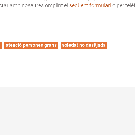
ctar amb nosaltres omplint el
següent formulari
o per telè
N
atenció persones grans
soledat no desitjada