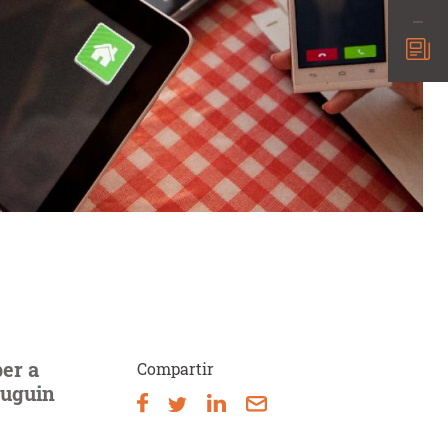
per a
Compartir
puguin