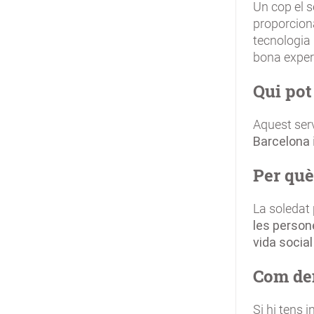
Un cop el s
proporciona
tecnologia 
bona experi
Qui pot
Aquest ser
Barcelona
Per què
La soledat 
les person
vida social
Com de
Si hi tens 