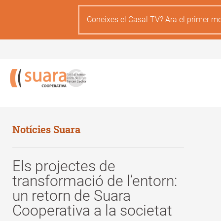
Skip
to
Coneixes el Casal TV? Ara el primer me
main
content
Notícies Suara
Els projectes de
transformació de l’entorn:
un retorn de Suara
Cooperativa a la societat