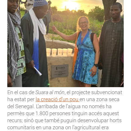
En el cas de
Suara al món
, el projecte subvencionat
ha estat per
la creació d’un pou
en una zona seca
del Senegal. L’arribada de l’aigua no només ha
permès que 1.800 persones tinguin accés aquest
recurs; sinó que també puguin desenvolupar horts
comunitaris en una zona on l’agricultural era