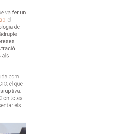
bé va
fer un
Lab
, el
logia
de
àdruple
preses
stració
s
als
eguda com
IÓ, el que
isruptiva
.
C
on totes
entar els