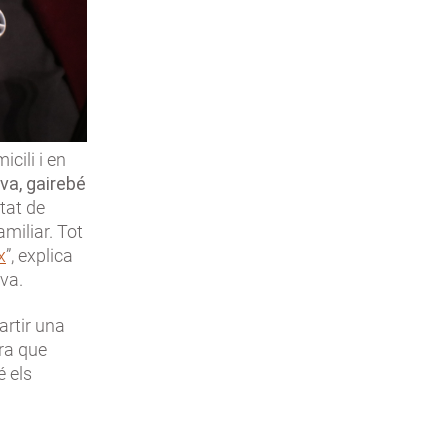
icili i en
va, gairebé
tat de
amiliar. Tot
x
”, explica
va.
artir una
ra que
é els