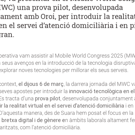
WC) una prova pilot, desenvolupada
ament amb Oroi, per introduir la realita
en el servei d’atenció domiciliària i en p
gran.
erativa vam assistir al Mobile World Congress 2025 (MW
 seus avenços en la introducció de la tecnologia disruptiv
 explorar noves tecnologies per millorar els seus serveis.
context,
el dijous 6 de març
, la darrera jornada del MWC v
seves apostes per introduir la
innovació tecnològica en el
 Es tracta d’una
prova pilot
, desenvolupada conjuntamen
r la realitat virtual en el servei d’atenció domiciliària
i en
 D’aquesta manera, des de Suara hem posat el focus en la
a bretxa digital i de gènere e
n àmbits laborals altament fe
aritzats, com l’atenció domiciliària.