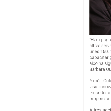
“Hem pogut 
altres serv
unes 160,
capacitar 
això ha sig
Bàrbara Ou
A més, Out
visió inno
empoderar t
proporciona
Altres acc