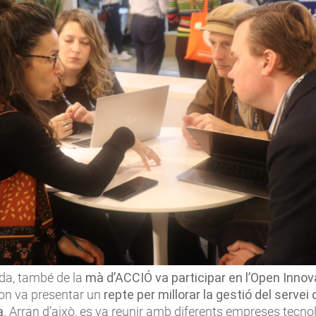
da, també de la
mà d’ACCIÓ va participar en l’Open Innov
on va presentar un
repte per millorar la gestió del servei 
a
. Arran d’això, es va reunir amb diferents empreses tecno