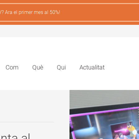
V? Ara el primer mes al 50%!
Navegación
Com
Què
Qui
Actualitat
principal
nta al