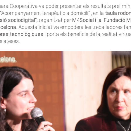
Suara Cooperativa va poder presentar els resultats prelimin
 “Acompanyament terapèutic a domicili” , en la
taula rodo
sió sociodigital”
,
organitzat per
M4Social
i la Fundació M
rcelona
. Aquesta iniciativa empodera les treballadores fa
dores tecnològiques
i porta els beneficis de la realitat virtua
s ateses.