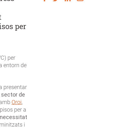
t
isos per
C) per
a entorn de
a presentar
 sector de
t amb
Oroi
,
 pisos per a
necessitat
minitzats i