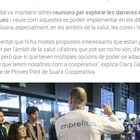
bé va mantenir altres
reunions per explorar les darreres
ques
i veure com aquestes es poden implementar en els di
Suara, especialment, en els àmbits de la salut, les cures i l
veritat que hi ha moltes propostes interessants que esta
 per l'àmbit de la salut i d'altres que pot ser no ho són, d
però que sí que tenen múltiples opcions de poder-se adap
 que tenim nosaltres com a cooperativa”, explica Clara Ga
e de Proves Pilot de Suara Cooperativa.