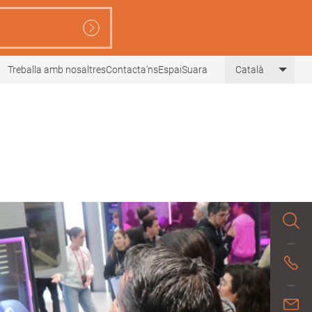
Treballa amb nosaltres
Contacta'ns
EspaiSuara
Català
List 