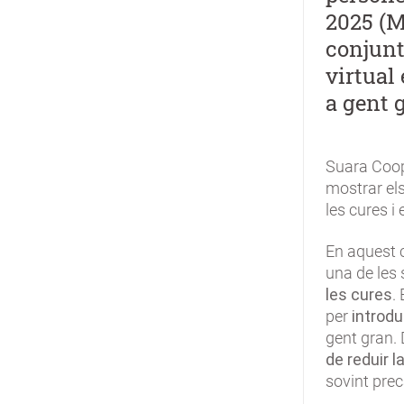
2025 (M
conjunt
virtual 
a gent 
Suara Coop
mostrar els
les cures i
En aquest 
una de les 
les cures
.
per
introdui
gent gran.
de reduir l
sovint prec