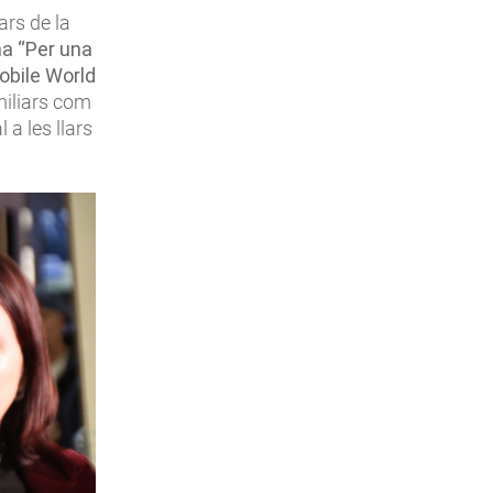
ars de la
na “Per una
obile World
miliars com
l a les llars