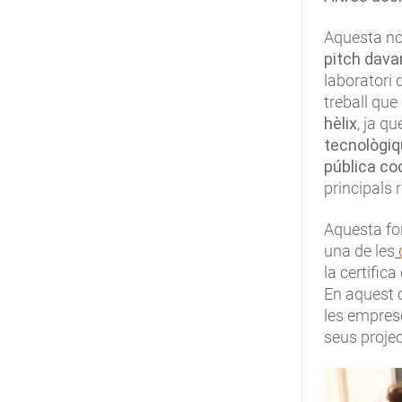
Aquesta no
pitch dava
laboratori 
treball que
hèlix
, ja q
tecnològiqu
pública co
principals 
Aquesta fo
una de les
la certific
En aquest c
les empres
seus proje