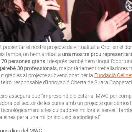
presentar el nostre projecte de virtualitat a Oroi, en el dom
eis també, on hem arribat a
una mostra prou representati
 170 persones grans
i després també hem tingut l'oportuni
gairebé 30 professionals
, majoritàriament treballadores f
ut gràcies al projecte subvencionat per la
Fundació Cellne
teiro
, responsable d’Innovació Oberta de Suara Cooperati
eiro assegura que “imprescindible estar al MWC per comp
vadora del sector de les cures amb un projecte que demost
ecnològicament a les cuidadores millora el servei i tamb
 eines per a una millor inclusió sociodigital”.
ions dins del MWC