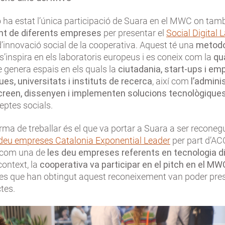
 ha estat l’única participació de Suara en el MWC on tam
nt de diferents empreses
per presentar el
Social Digital 
d’innovació social de la cooperativa. Aquest té una
metodo
 s’inspira en els laboratoris europeus i es coneix com la
qu
ue genera espais en els quals la
ciutadania, start-ups i em
es, universitats i instituts de recerca
, així com
l’admini
creen, dissenyen i implementen solucions tecnològique
reptes socials.
rma de treballar és el que va portar a Suara a ser recon
deu empreses Catalonia Exponential Leader
per part d’ACC
a com una de
les deu empreses referents en tecnologia d
ontext, la
cooperativa va participar en el pitch en el MW
es que han obtingut aquest reconeixement van poder pres
ctes.