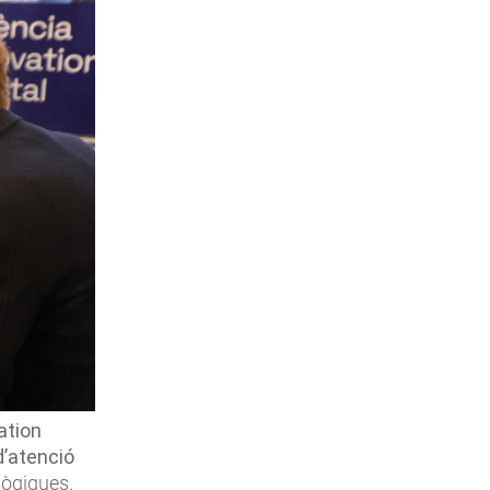
ation
d’atenció
lògiques.