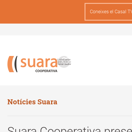
Skip
to
Coneixes el Casal T
main
content
Notícies Suara
Suara Cooperativa prese