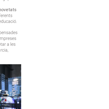
 novetats
ferents
’educació.
n pensades
'empreses
tar a les
rcia,