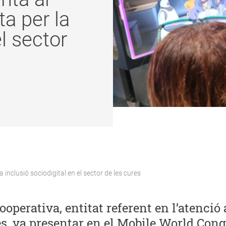
a per la
el sector
nclusió sociodigital en el sector de les cures
operativa, entitat referent en l’atenció 
s, va presentar en el Mobile World Cong