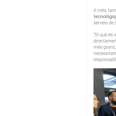
A més, tam
tecnològi
serveis de 
“Sí que és 
directament
més grans, 
necessitats
responsabl