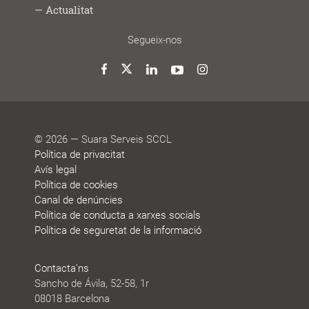
Lab
joves
treball
Model
Model
Sistema
Històries
Borsa
Persones
Actualitat
cooperatiu
de
de
de
de
que
participació
gestió
vida
treball
decideixen
Noticies
Blog
Premis
Agenda
Memòries
Segueix-nos
i
de
reconeixements
sostenibilitat
Twitter
Facebook
LinkedIn
YouTube
Instagram
© 2026 — Suara Serveis SCCL
Política de privacitat
Avís legal
Política de cookies
Canal de denúncies
Política de conducta a xarxes socials
Política de seguretat de la informació
Contacta'ns
Sancho de Ávila, 52-58, 1r
08018 Barcelona