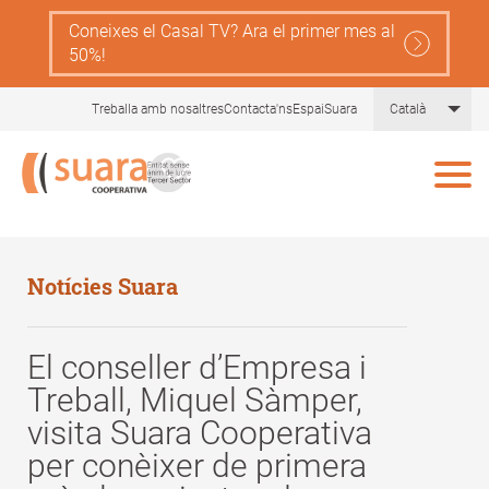
Skip
Coneixes el Casal TV? Ara el primer mes al
to
50%!
main
content
List
Treballa amb nosaltres
Contacta'ns
EspaiSuara
Català
Notícies Suara
El conseller d’Empresa i
Treball, Miquel Sàmper,
visita Suara Cooperativa
per conèixer de primera