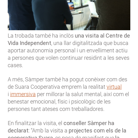
La trobada també ha inclòs
una visita al Centre de
Vida Independent
, una llar digitalitzada que busca
aportar autonomia personal i un envelliment actiu
a persones que volen continuar residint a les seves
cases.
A més, Sàmper també ha pogut conèixer com des
de Suara Cooperativa emprem la realitat
virtual
i
immersiva
per millorar la salut mental, així com el
benestar emocional, físic i psicològic de les
persones tant ateses com treballadores.
En finalitzar la visita, el
conseller Sàmper ha
declarat:
“Amb la visita a
projectes com els de la
cooperativa Suara
, es posa de manifest que
la