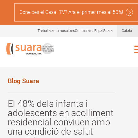
Skip
to
Coneixes el Casal TV? Ara el primer mes al 50%!
main
content
Treballa amb nosaltres
Contacta'ns
EspaiSuara
Català
Blog Suara
El 48% dels infants i
adolescents en acolliment
residencial conviuen amb
una condició de salut