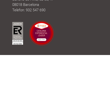
08018 Barcelona
Telèfon: 932 547 690