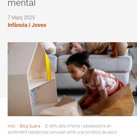
mental
7 Març 2025
Infància i Joves
Inici
-
Blog Suara
-
El 48% dels infants i adolescents en
Fil
acolliment residencial conviuen amb una condició de salut