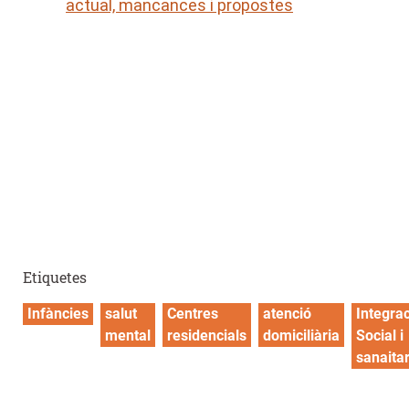
actual, mancances i propostes
Etiquetes
Infàncies
salut
Centres
atenció
Integra
mental
residencials
domiciliària
Social i
sanaitar