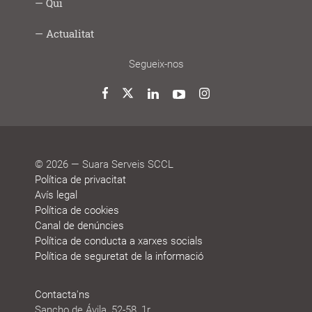
Social
fem
Infància
Gent
Ocupació
Acció
Empresa
Què
Formació
Qui
Digital
i
gran
i
social
saludable
fem
Lab
joves
treball
Model
Model
Sistema
Històries
Borsa
Persones
Actualitat
cooperatiu
de
de
de
de
que
participació
gestió
vida
treball
decideixen
Noticies
Blog
Premis
Agenda
Memòries
Segueix-nos
i
de
reconeixements
sostenibilitat
Twitter
Facebook
LinkedIn
YouTube
Instagram
© 2026 — Suara Serveis SCCL
Política de privacitat
Avís legal
Política de cookies
Canal de denúncies
Política de conducta a xarxes socials
Política de seguretat de la informació
Contacta'ns
Sancho de Ávila, 52-58, 1r