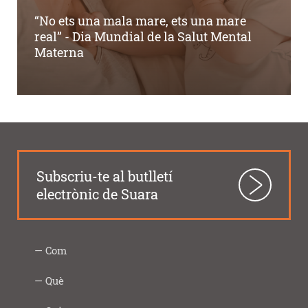
“No ets una mala mare, ets una mare
real” - Dia Mundial de la Salut Mental
Materna
Subscriu-te al butlletí
electrònic de Suara
Com
Intercooperació
Proximitat
Innovació
Responsabilitat
Transparència
Com
Imprescindibles
Què
|
social
ho