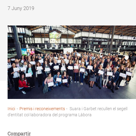
7 Juny 2019
Inici
-
Premis i reconeixements
-
Suara i Garbet recullen el segell
Fil
d’entitat col·laboradora del programa Làbora
d'Ariadna
Compartir