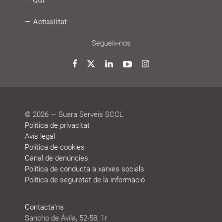
Digital
i
gran
i
social
saludable
fem
Lab
joves
treball
Model
Model
Sistema
Històries
Borsa
Persones
Actualitat
cooperatiu
de
de
de
de
que
participació
gestió
vida
treball
decideixen
Noticies
Blog
Premis
Agenda
Memòries
Segueix-nos
i
de
reconeixements
sostenibilitat
Twitter
Facebook
LinkedIn
YouTube
Instagram
© 2026 — Suara Serveis SCCL
Política de privacitat
Avís legal
Política de cookies
Canal de denúncies
Política de conducta a xarxes socials
Política de seguretat de la informació
Contacta'ns
Sancho de Ávila, 52-58, 1r