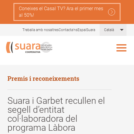
Skip
Coneixes el Casal TV? Ara el primer mes
to
al 50%!
main
content
List 
Treballa amb nosaltres
Contacta'ns
EspaiSuara
Català
Premis i reconeixements
Suara i Garbet recullen el
segell d’entitat
col·laboradora del
programa Làbora