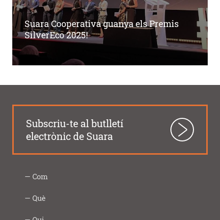
Suara Cooperativa guanya els Premis
SilverEco 2025!
Subscriu-te al butlletí
electrònic de Suara
Com
Intercooperació
Proximitat
Innovació
Responsabilitat
Transparència
Com
Imprescindibles
Què
|
social
ho
Social
fem
Infància
Gent
Ocupació
Acció
Empresa
Què
Formació
Qui