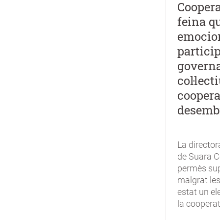
Coopera
feina q
emocion
particip
governa
col·lec
coopera
desemb
La director
de Suara C
permès supe
malgrat les
estat un el
la cooperati