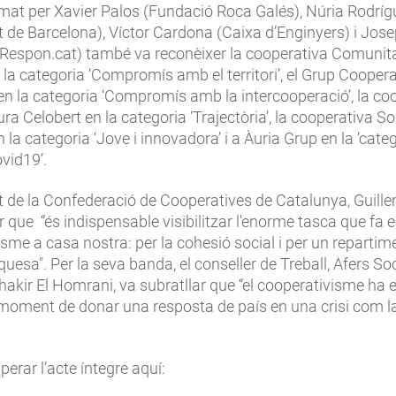
ormat per Xavier Palos (Fundació Roca Galés), Núria Rodrí
t de Barcelona), Víctor Cardona (Caixa d’Enginyers) i Jos
(Respon.cat) també va reconèixer la cooperativa Comunit
la categoria ‘Compromís amb el territori’, el Grup Coopera
en la categoria ‘Compromís amb la intercooperació’, la co
ura Celobert en la categoria ‘Trajectòria’, la cooperativa S
n la categoria ‘Jove i innovadora’ i a Àuria Grup en la ‘cate
vid19’.
t de la Confederació de Cooperatives de Catalunya, Guille
r que “és indispensable visibilitzar l'enorme tasca que fa e
sme a casa nostra: per la cohesió social i per un reparti
iquesa". Per la seva banda, el conseller de Treball, Afers Soc
hakir El Homrani, va subratllar que “el cooperativisme ha e
 moment de donar una resposta de país en una crisi com la
erar l’acte íntegre aquí: