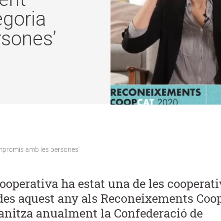
egoria
sones’
mpromís amb les persones’
ooperativa ha estat una de les cooperati
es aquest any als Reconeixements Coo
anitza anualment la Confederació de