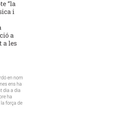
te “la
sica i
a
ció a
 a les
uardó en nom
ones ens ha
 dia a dia
pre ha
la força de