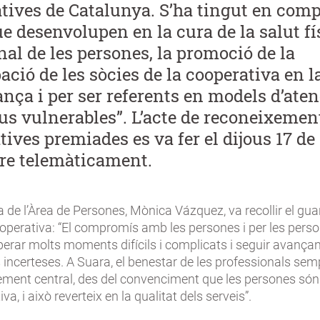
tives de Catalunya. S’ha tingut en comp
ue desenvolupen en la cura de la salut fí
al de les persones, la promoció de la
ació de les sòcies de la cooperativa en l
nça i per ser referents en models d’aten
tius vulnerables”. L’acte de reconeixement
tives premiades es va fer el dijous 17 de
re telemàticament.
a de l’Àrea de Persones, Mònica Vázquez, va recollir el g
operativa: “El compromís amb les persones i per les pers
rar molts moments difícils i complicats i seguir avançant
 incerteses. A Suara, el benestar de les professionals sem
ement central, des del convenciment que les persones són 
va, i això reverteix en la qualitat dels serveis”.