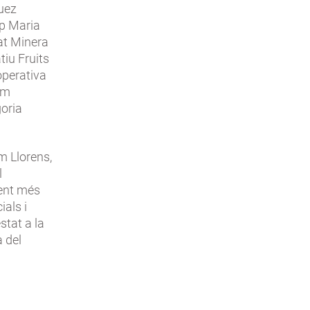
guez
ep Maria
at Minera
tiu Fruits
operativa
om
goria
m Llorens,
l
ment més
ials i
stat a la
 del