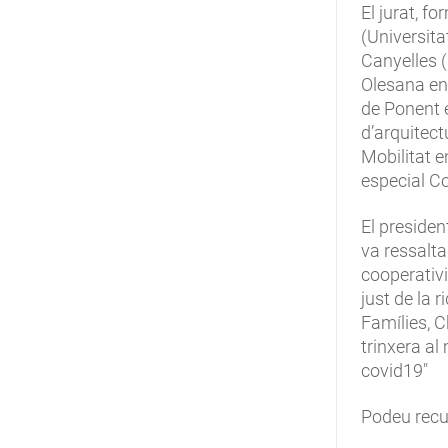
El jurat, f
(Universita
Canyelles 
Olesana en 
de Ponent 
d’arquitect
Mobilitat e
especial Co
El presiden
va ressalta
cooperativi
just de la r
Famílies, C
trinxera al
covid19"
Podeu recup