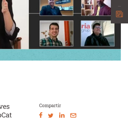
ves
Compartir
pCat