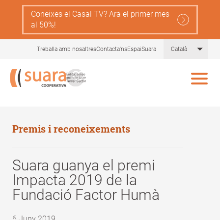
Skip
Coneixes el Casal TV? Ara el primer mes
to
al 50%!
main
content
List 
Treballa amb nosaltres
Contacta'ns
EspaiSuara
Català
Premis i reconeixements
Suara guanya el premi
Impacta 2019 de la
Fundació Factor Humà
6 Juny 2019