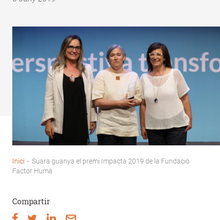
Inici
-
Suara guanya el premi Impacta 2019 de la Fundació
Fil
Factor Humà
d'Ariadna
Compartir