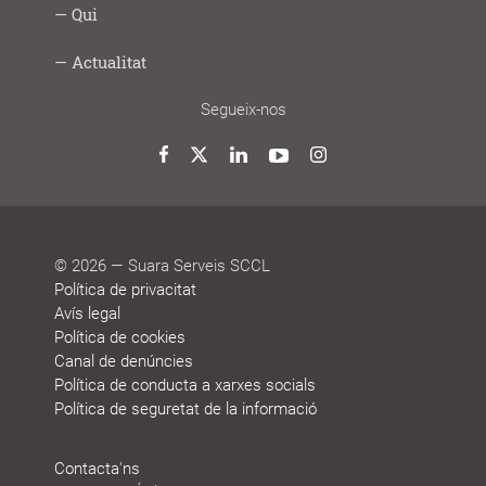
Social
fem
Infància
Gent
Ocupació
Acció
Empresa
Què
Formació
Qui
Digital
i
gran
i
social
saludable
fem
Lab
joves
treball
Model
Model
Sistema
Històries
Borsa
Persones
Actualitat
cooperatiu
de
de
de
de
que
participació
gestió
vida
treball
decideixen
Noticies
Blog
Premis
Agenda
Memòries
Segueix-nos
i
de
reconeixements
sostenibilitat
Twitter
Facebook
LinkedIn
YouTube
Instagram
© 2026 — Suara Serveis SCCL
Política de privacitat
Avís legal
Política de cookies
Canal de denúncies
Política de conducta a xarxes socials
Política de seguretat de la informació
Contacta'ns