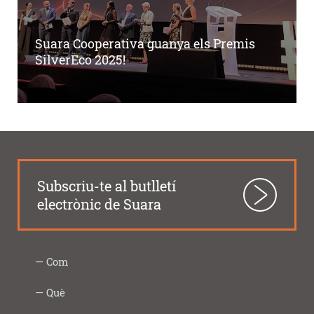
Suara Cooperativa guanya els Premis
SilverEco 2025!
Subscriu-te al butlletí
electrònic de Suara
Com
Intercooperació
Proximitat
Innovació
Responsabilitat
Transparència
Com
Imprescindibles
Què
|
social
ho