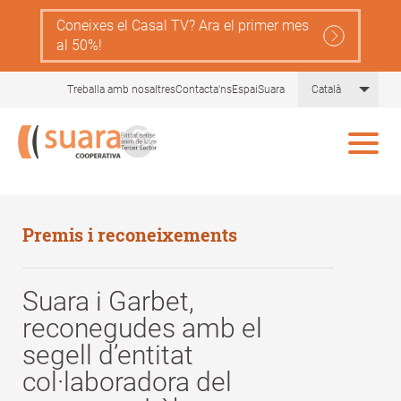
Skip
Coneixes el Casal TV? Ara el primer mes
to
al 50%!
main
content
List 
Treballa amb nosaltres
Contacta'ns
EspaiSuara
Català
Premis i reconeixements
Suara i Garbet,
reconegudes amb el
segell d’entitat
col·laboradora del