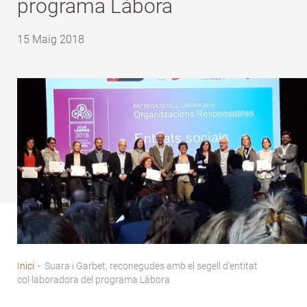
programa Làbora
15 Maig 2018
Inici
-
Suara i Garbet, reconegudes amb el segell d’entitat
Fil
col·laboradora del programa Làbora
d'Ariadna