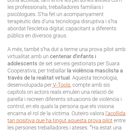
les professionals, treballadores familiars i
psicòlogues. S’ha fet un acompanyament
terapèutic des d’una tecnologia disruptiva i s’ha
abordat l'escletxa digital, capacitant a diferents
públics en diversos graus.
A més, també s’ha dut a terme una prova pilot amb
virtualitat amb un
centenar d’infants i
adolescents
de set serveis gestionats per Suara
Cooperativa, per treballar
la violència masclista a
través de la realitat virtual
. Aquesta tecnologia,
desenvolupada per
V-Tools
, compte amb sis
capítols on actors reals emulen una relació de
parella i recreen diferents situacions de violència i
control, en els quals la persona que els visiona
encarna el rol de la víctima. Outeiro valora
l’acollida
tan positiva que ha tingut aquesta prova pilot
entre
les persones treballadores i ateses.
“
Ha estat una