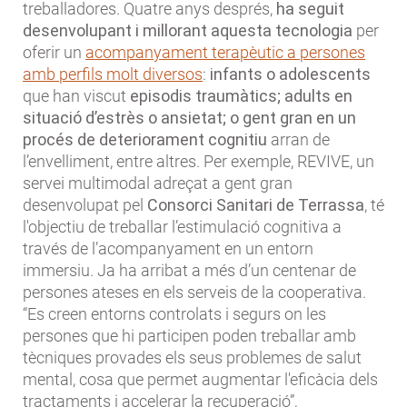
treballadores. Quatre anys després,
ha seguit
desenvolupant i millorant aquesta tecnologia
per
oferir un
acompanyament terapèutic a persones
amb perfils molt diversos
:
infants o adolescents
que han viscut
episodis traumàtics; adults en
situació d’estrès o ansietat; o gent gran en un
procés de deteriorament cognitiu
arran de
l’envelliment, entre altres. Per exemple, REVIVE, un
servei multimodal adreçat a gent gran
desenvolupat pel
Consorci Sanitari de Terrassa
, té
l'objectiu de treballar l’estimulació cognitiva a
través de l’acompanyament en un entorn
immersiu. Ja ha arribat a més d’un centenar de
persones ateses en els serveis de la cooperativa.
“Es creen entorns controlats i segurs on les
persones que hi participen poden treballar amb
tècniques provades els seus problemes de salut
mental, cosa que permet augmentar l'eficàcia dels
tractaments i accelerar la recuperació”,