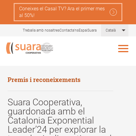
Skip
Coneixes el Casal TV? Ara el primer mes
to
al 50%!
main
content
List 
Treballa amb nosaltres
Contacta'ns
EspaiSuara
Català
Premis i reconeixements
Suara Cooperativa,
guardonada amb el
Catalonia Exponential
Leader’24 per explorar la