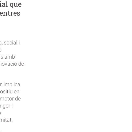
ial que
centres
, social i
ó
ons amb
nnovació de
r, implica
ositiu en
a motor de
igor i
s
nitat.