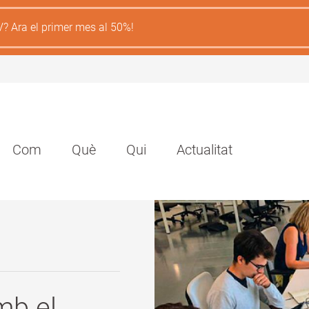
V? Ara el primer mes al 50%!
Navegación
Com
Què
Qui
Actualitat
principal
mb el