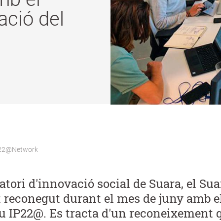
ació del
el 22@Network
ratori d'innovació social de Suara, el Su
t reconegut durant el mes de juny amb e
iu IP22@. Es tracta d'un reconeixement 