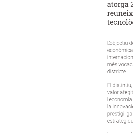
atorga 
reuneix
tecnolò
L’objectiu 
econòmica d
internacio
més vocaci
districte.
El distintiu
valor afegi
l’economia 
la innovaci
prestigi, g
estratègiqu