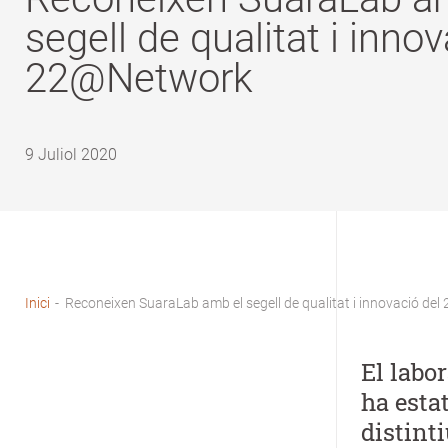
segell de qualitat i innov
22@Network
9 Juliol 2020
Inici
-
Reconeixen SuaraLab amb el segell de qualitat i innovació d
Fil
d'Ariadna
El labo
ha esta
distint