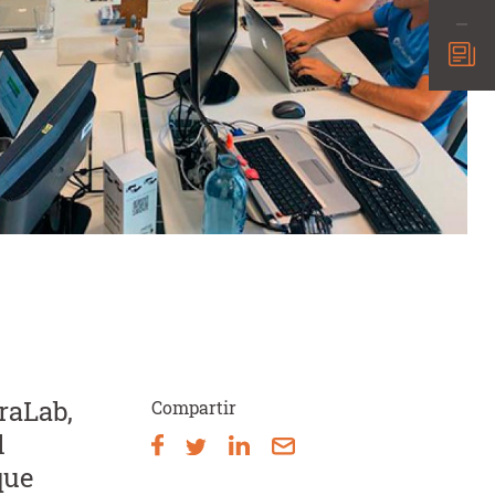
araLab,
Compartir
l
que