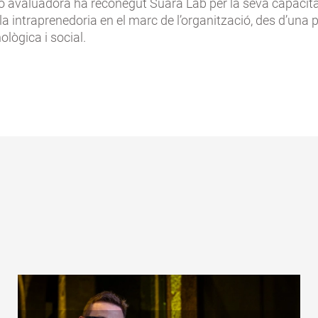
ó avaluadora ha reconegut Suara Lab per la seva capacit
la intraprenedoria en el marc de l’organització, des d’una 
nològica i social.