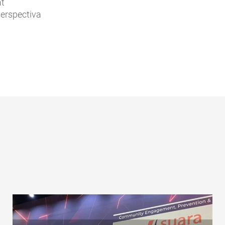
at
perspectiva