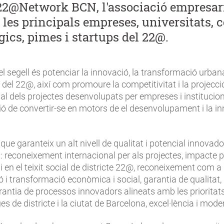
22@Network BCN, l'associació empresar
 les principals empreses, universitats, 
gics, pimes i startups del 22@.
del segell és potenciar la innovació, la transformació urbana
el 22@, així com promoure la competitivitat i la projecci
nal dels projectes desenvolupats per empreses i instituci
ó de convertir-se en motors de el desenvolupament i la i
, que garanteix un alt nivell de qualitat i potencial innovado
t: reconeixement internacional per als projectes, impacte p
i en el teixit social de districte 22@, reconeixement com 
ó i transformació econòmica i social, garantia de qualitat, r
arantia de processos innovadors alineats amb les prioritat
es de districte i la ciutat de Barcelona, excel·lència i moder