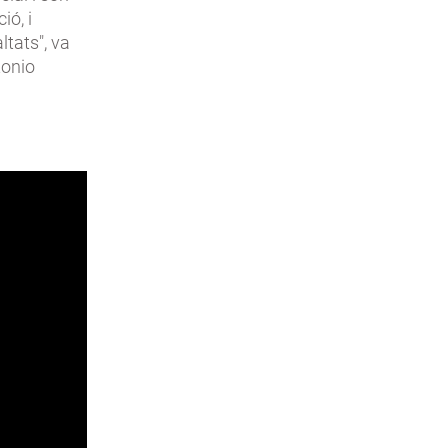
ió, i
ltats", va
tonio