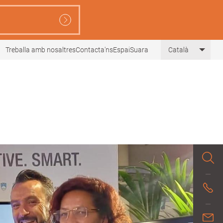
Treballa amb nosaltres
Contacta'ns
EspaiSuara
Català
List 