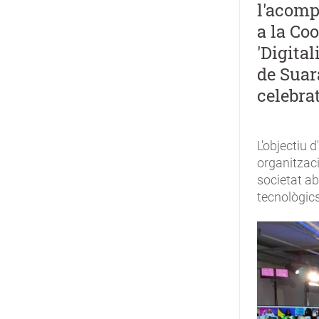
l'acomp
a la Co
'Digital
de Suara
celebrat
L'objectiu 
organitzaci
societat a
tecnològics