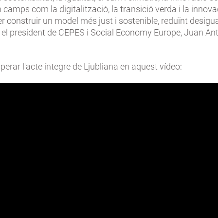
 camps com la digitalització, la transició verda i la innovac
er construir un model més just i sostenible, reduïnt desigua
 el president de CEPES i Social Economy Europe, Juan An
erar l'acte íntegre de Ljubliana en aquest vídeo: