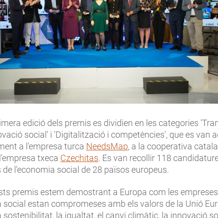
mera edició dels premis es dividien en les categories 'Tra
novació social' i 'Digitalització i competències', que es van 
ment a l'empresa turca
NeedsMap
, a la cooperativa cata
 l'empresa txeca
Czechitas
. Es van recollir 118 candidatur
 de l'economia social de 28 països europeus.
ts premis estem demostrant a Europa com les empreses
 social estan compromeses amb els valors de la Unió Eu
 sostenibilitat, la igualtat, el canvi climàtic, la innovació so