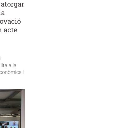
 atorgar
ia
novació
n acte
i
ita a la
econòmics i