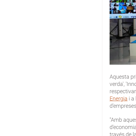
Aquesta pri
verda', 'In
respectiva
Energia
i a
d'empreses
"Amb aques
d'economia
través de la