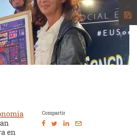
conomia
Compartir
han
ra en