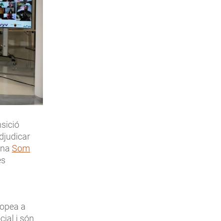
nsició
adjudicar
lana
Som
es
ropea a
cial i són