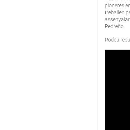
pioneres en
treballen p
assenyalar
Pedreño.
Podeu recup