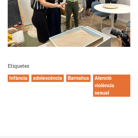
Etiquetes
Infància
adolescència
Barnahus
Atenció
violència
sexual