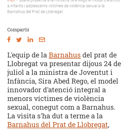
Fil
a infants i adolescents víctimes de violència sexual a la
Barnahus del Prat de Llobregat
d'Ariadna
Compartir
L'equip de la
Barnahus
del prat de
Llobregat va presentar dijous 24 de
juliol a la ministra de Joventut i
Infància,
Sira Abed Rego,
el model
innovador d'atenció integral a
menors víctimes de violència
sexual, conegut com a Barnahus.
La visita s'ha dut a terme a la
Barnahus del Prat de Llobregat
,