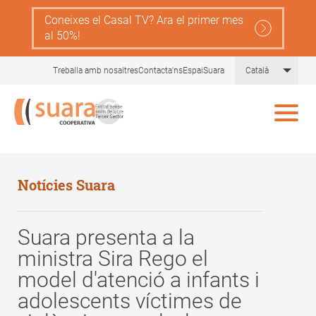
Skip
Coneixes el Casal TV? Ara el primer mes
to
al 50%!
main
content
List 
Treballa amb nosaltres
Contacta'ns
EspaiSuara
Català
Notícies Suara
Suara presenta a la
ministra Sira Rego el
model d'atenció a infants i
adolescents víctimes de