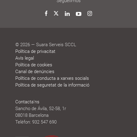
participació
gestió
vida
treball
decideixen
Noticies
Blog
Premis
Agenda
Memòries
Segueix-nos
i
de
reconeixements
sostenibilitat
Twitter
Facebook
LinkedIn
YouTube
Instagram
© 2026 — Suara Serveis SCCL
Política de privacitat
Avís legal
Política de cookies
Canal de denúncies
Política de conducta a xarxes socials
Política de seguretat de la informació
Contacta'ns
Sancho de Ávila, 52-58, 1r
08018 Barcelona
Telèfon: 932 547 690