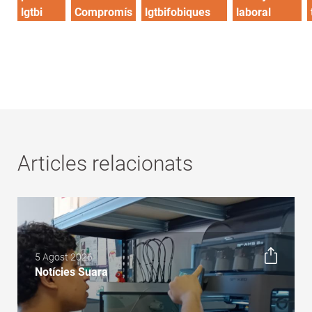
lgtbi
Compromís
lgtbifobiques
laboral
Articles relacionats
5 Agost 2026
Notícies Suara