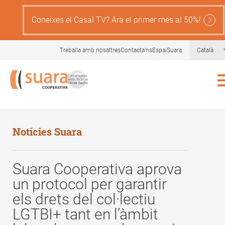
Skip
to
Coneixes el Casal TV? Ara el primer mes al 50%!
main
content
Treballa amb nosaltres
Contacta'ns
EspaiSuara
Català
Notícies Suara
Suara Cooperativa aprova
un protocol per garantir
els drets del col·lectiu
LGTBI+ tant en l’àmbit