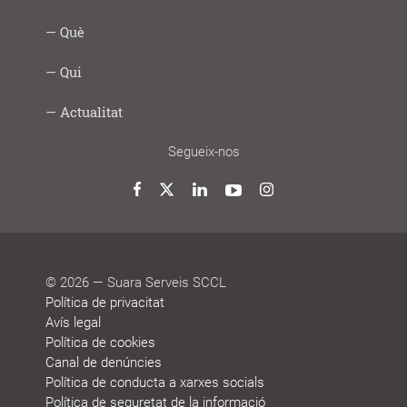
Intercooperació
Proximitat
Innovació
Responsabilitat
Transparència
Com
Imprescindibles
Què
|
social
ho
Social
fem
Infància
Gent
Ocupació
Acció
Empresa
Què
Formació
Qui
Digital
i
gran
i
social
saludable
fem
Lab
joves
treball
Model
Model
Sistema
Històries
Borsa
Persones
Actualitat
cooperatiu
de
de
de
de
que
participació
gestió
vida
treball
decideixen
Noticies
Blog
Premis
Agenda
Memòries
Segueix-nos
i
de
reconeixements
sostenibilitat
Twitter
Facebook
LinkedIn
YouTube
Instagram
© 2026 — Suara Serveis SCCL
Política de privacitat
Avís legal
Política de cookies
Canal de denúncies
Política de conducta a xarxes socials
Política de seguretat de la informació