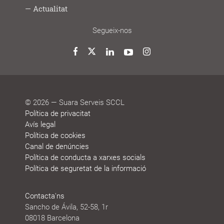
Lab
joves
treball
Model
Model
Sistema
Històries
Borsa
Persones
Actualitat
cooperatiu
de
de
de
de
que
participació
gestió
vida
treball
decideixen
Noticies
Blog
Premis
Agenda
Memòries
Segueix-nos
i
de
reconeixements
sostenibilitat
Twitter
Facebook
LinkedIn
YouTube
Instagram
© 2026 — Suara Serveis SCCL
Política de privacitat
Avís legal
Política de cookies
Canal de denúncies
Política de conducta a xarxes socials
Política de seguretat de la informació
Contacta'ns
Sancho de Ávila, 52-58, 1r
08018 Barcelona