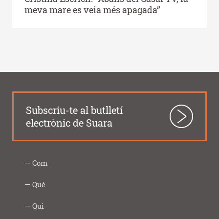
meva mare es veia més apagada”
Subscriu-te al butlletí
electrònic de Suara
Com
Intercooperació
Proximitat
Innovació
Responsabilitat
Transparència
Com
Imprescindibles
Què
|
social
ho
Social
fem
Infància
Gent
Ocupació
Acció
Empresa
Què
Formació
Qui
Digital
i
gran
i
social
saludable
fem