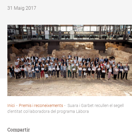
31 Maig 2017
Inici
-
Premis i reconeixements
-
Suara i Garbet recullen el segell
Fil
d’entitat col·laboradora del programa Làbora
d'Ariadna
Compartir