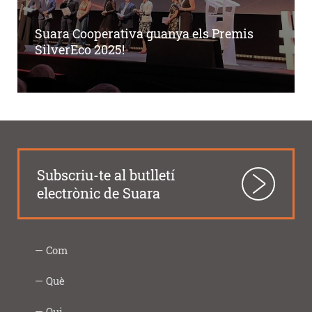
Suara Cooperativa guanya els Premis
SilverEco 2025!
Subscriu-te al butlletí
electrònic de Suara
Com
Intercooperació
Proximitat
Innovació
Responsabilitat
Transparència
Com
Imprescindibles
Què
|
social
ho
Social
fem
Infància
Gent
Ocupació
Acció
Empresa
Què
Formació
Qui