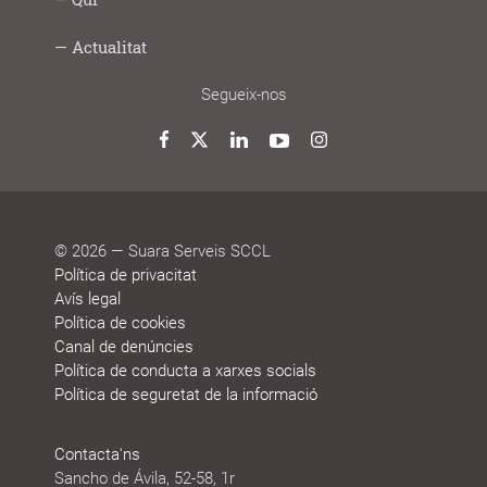
Digital
i
gran
i
social
saludable
fem
Lab
joves
treball
Model
Model
Sistema
Històries
Borsa
Persones
Actualitat
cooperatiu
de
de
de
de
que
participació
gestió
vida
treball
decideixen
Noticies
Blog
Premis
Agenda
Memòries
Segueix-nos
i
de
reconeixements
sostenibilitat
Twitter
Facebook
LinkedIn
YouTube
Instagram
© 2026 — Suara Serveis SCCL
Política de privacitat
Avís legal
Política de cookies
Canal de denúncies
Política de conducta a xarxes socials
Política de seguretat de la informació
Contacta'ns
Sancho de Ávila, 52-58, 1r