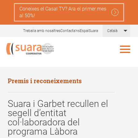
Skip
Coneixes el Casal TV? Ara el primer mes
to
al 50%!
main
content
List 
Treballa amb nosaltres
Contacta'ns
EspaiSuara
Català
Premis i reconeixements
Suara i Garbet recullen el
segell d’entitat
col·laboradora del
programa Làbora