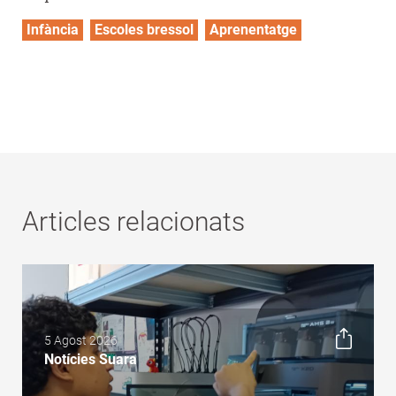
Infància
Escoles bressol
Aprenentatge
Articles relacionats
5 Agost 2026
Notícies Suara