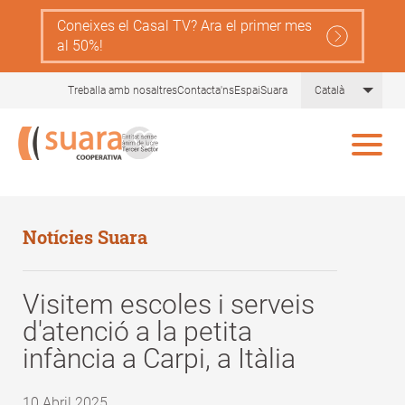
Skip
Coneixes el Casal TV? Ara el primer mes
to
al 50%!
main
content
List 
Treballa amb nosaltres
Contacta'ns
EspaiSuara
Català
Notícies Suara
Visitem escoles i serveis
d'atenció a la petita
infància a Carpi, a Itàlia
10 Abril 2025