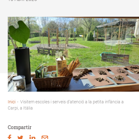
Inici
-
Visitem escoles i serveis d'atenció a la petita infància a
Fil
Carpi, a Itàlia
d'Ariadna
Compartir