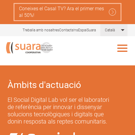
Skip
Coneixes el Casal TV? Ara el primer mes
to
al 50%!
main
content
List 
Treballa amb nosaltres
Contacta'ns
EspaiSuara
Català
Àmbits d'actuació
El Social Digital Lab vol ser el laboratori
de referència per innovar i dissenyar
solucions tecnològiques i digitals que
donin resposta als reptes comunitaris.