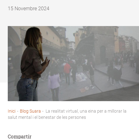
15 Novembre 2024
Inici
-
Blog Suara
-
La realitat virtual, una eina per a millorar la
Fil
salut mental i el benestar de les persones
d'Ariadna
Compartir