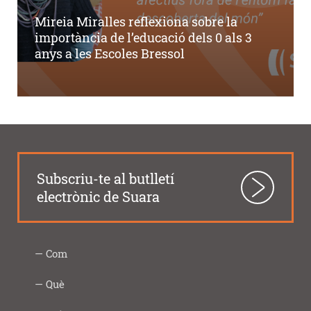
Mireia Miralles reflexiona sobre la
importància de l’educació dels 0 als 3
anys a les Escoles Bressol
Subscriu-te al butlletí
electrònic de Suara
Com
Intercooperació
Proximitat
Innovació
Responsabilitat
Transparència
Com
Imprescindibles
Què
|
social
ho