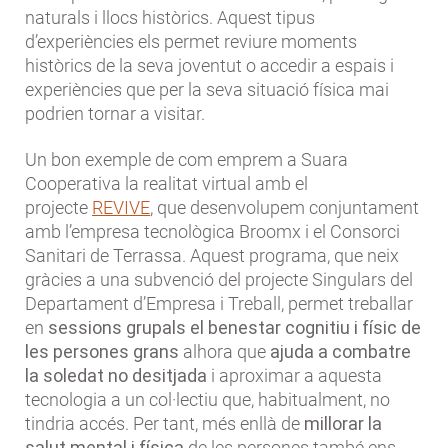
naturals i llocs històrics. Aquest tipus
d’experiències els permet reviure moments
històrics de la seva joventut o accedir a espais i
experiències que per la seva situació física mai
podrien tornar a visitar.
Un bon exemple de com emprem a Suara
Cooperativa la realitat virtual amb el
projecte
REVIVE
, que desenvolupem conjuntament
amb l’empresa tecnològica Broomx i el Consorci
Sanitari de Terrassa. Aquest programa, que neix
gràcies a una subvenció del projecte Singulars del
Departament d’Empresa i Treball, permet treballar
en
sessions grupals el benestar cognitiu i físic
de
les persones grans
alhora que
ajuda a combatre
la soledat no desitjada
i aproximar a aquesta
tecnologia a un col·lectiu que, habitualment, no
tindria accés. Per tant, més enllà de
millorar la
salut mental i física
de les persones també ens