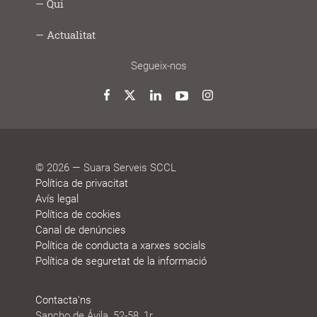
Social
fem
Infància
Gent
Ocupació
Acció
Empresa
Què
Formació
Qui
Digital
i
gran
i
social
saludable
fem
Lab
joves
treball
Model
Model
Sistema
Històries
Borsa
Persones
Actualitat
cooperatiu
de
de
de
de
que
participació
gestió
vida
treball
decideixen
Noticies
Blog
Premis
Agenda
Memòries
Segueix-nos
i
de
reconeixements
sostenibilitat
Twitter
Facebook
LinkedIn
YouTube
Instagram
© 2026 — Suara Serveis SCCL
Política de privacitat
Avís legal
Política de cookies
Canal de denúncies
Política de conducta a xarxes socials
Política de seguretat de la informació
Contacta'ns
Sancho de Ávila, 52-58, 1r