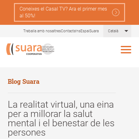
Skip
Coneixes el Casal TV? Ara el primer mes
to
al 50%!
main
content
List 
Treballa amb nosaltres
Contacta'ns
EspaiSuara
Català
Blog Suara
La realitat virtual, una eina
per a millorar la salut
mental i el benestar de les
persones