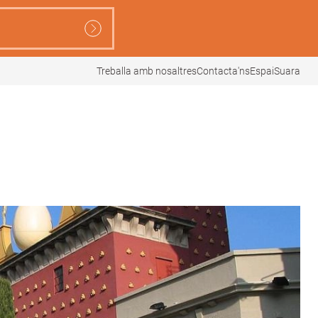
Treballa amb nosaltres
Contacta'ns
EspaiSuara