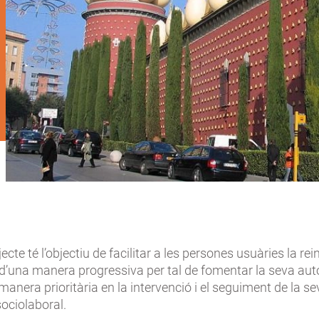
cte té l’objectiu de facilitar a les persones usuàries la rei
d’una manera progressiva per tal de fomentar la seva aut
 manera prioritària en la intervenció i el seguiment de la s
sociolaboral.