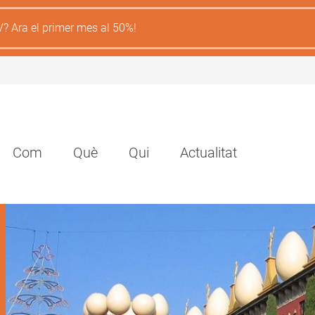
V? Ara el primer mes al 50%!
Navegación
Com
Què
Qui
Actualitat
principal