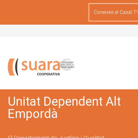
Skip
to
Coneixes el Casal T
main
content
Unitat Dependent Alt
Empordà