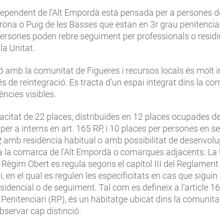
Dependent de l’Alt Empordà està pensada per a persones d
rona o Puig de les Basses que estan en 3r grau penitenciar
ersones poden rebre seguiment per professionals o residir
la Unitat.
ó amb la comunitat de Figueres i recursos locals és molt 
és de reintegració. Es tracta d'un espai integrat dins la co
ències visibles.
acitat de 22 places, distribuïdes en 12 places ocupades 
 per a interns en art. 165 RP, i 10 places per persones en 
P, amb residència habitual o amb possibilitat de desenvolu
 la comarca de l’Alt Empordà o comarques adjacents. L
 Règim Obert es regula segons el capítol III del Reglament
i, en el qual es regulen les especificitats en cas que sigui
sidencial o de seguiment. Tal com es defineix a l’article 16
enitenciari (RP), és un habitatge ubicat dins la comunitat
bservar cap distinció.