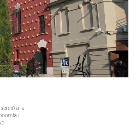
nserció a la
onomia i
eva