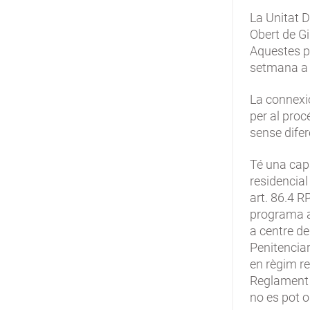
La Unitat 
Obert de Gi
Aquestes p
setmana a 
La connexi
per al proc
sense difer
Té una cap
residencial
art. 86.4 R
programa a
a centre de
Penitenciar
en règim re
Reglament P
no es pot o