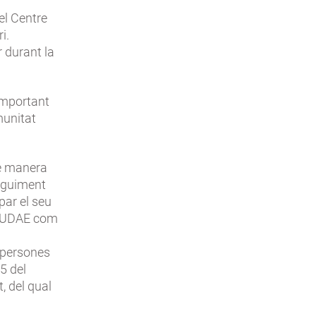
el Centre
i.
 durant la
important
munitat
de manera
seguiment
par el seu
a UDAE com
n persones
5 del
, del qual