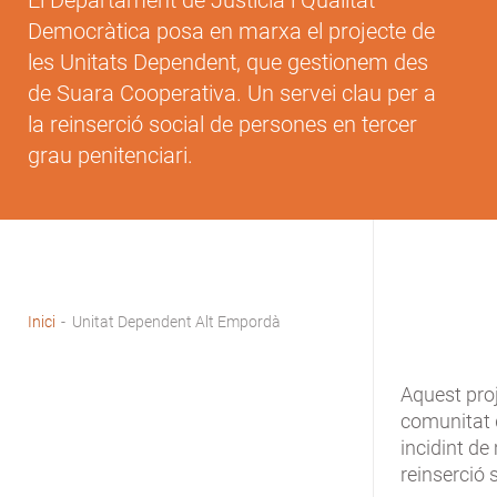
El Departament de Justícia i Qualitat
Democràtica posa en marxa el projecte de
les Unitats Dependent, que gestionem des
de Suara Cooperativa. Un servei clau per a
la reinserció social de persones en tercer
grau penitenciari.
Inici
-
Unitat Dependent Alt Empordà
Fil
d'Ariadna
Aquest proje
comunitat 
incidint de
reinserció 