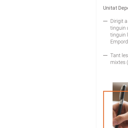
Unitat De
Dirigit 
tinguin 
tinguin 
Empordà
Tant le
mixtes 