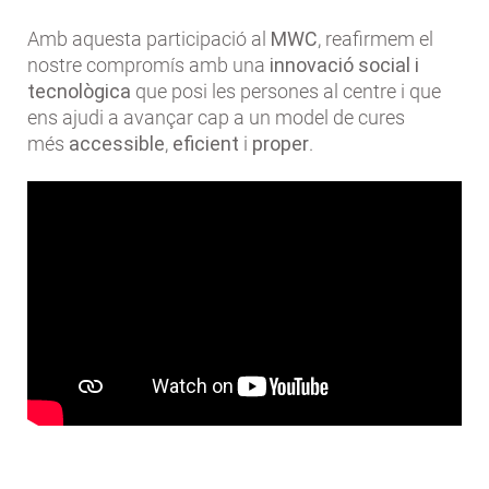
Amb aquesta participació al
MWC
, reafirmem el
nostre compromís amb una
innovació social i
tecnològica
que posi les persones al centre i que
ens ajudi a avançar cap a un model de cures
més
accessible
,
eficient
i
proper
.