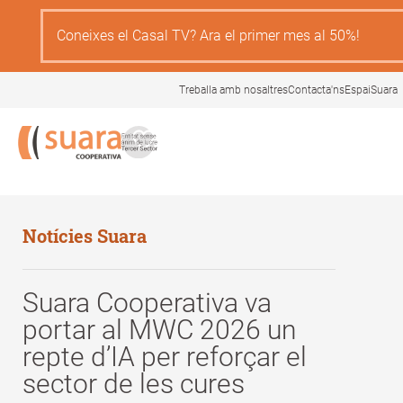
Skip
to
Coneixes el Casal TV? Ara el primer mes al 50%!
main
content
Treballa amb nosaltres
Contacta'ns
EspaiSuara
Notícies Suara
Suara Cooperativa va
portar al MWC 2026 un
repte d’IA per reforçar el
sector de les cures