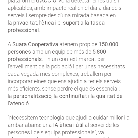
plataforma d’
ACCIÓ
, volia detectar eines útils i
aplicables, amb impacte real en el dia a dia dels
serveis i sempre des d’una mirada basada en
la
privacitat
, l’
ètica
i el
suport a la tasca
professional
.
A
Suara Cooperativa
atenem prop de
150.000
persones
amb un equip de més de
5.800
professionals
. En un context marcat per
l’envelliment de la població i per unes necessitats
cada vegada més complexes, treballem per
incorporar eines que ens ajudin a fer els serveis
més eficients, sense perdre el que és essencial:
la
personalització
, la
continuïtat
i la
qualitat de
l’atenció
.
“Necessitem tecnologia que ajudi a cuidar millor i a
arribar abans: una
IA ètica i útil
al servei de les
persones i dels equips professionals”, va