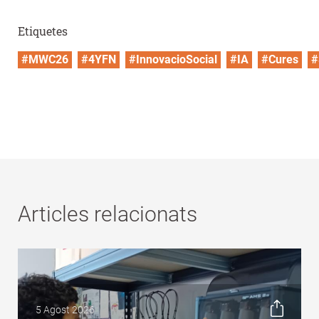
Etiquetes
#MWC26
#4YFN
#InnovacioSocial
#IA
#Cures
#
Articles relacionats
5 Agost 2026