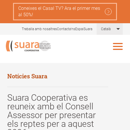
Skip
Coneixes el Casal TV? Ara el primer mes
to
al 50%!
main
content
List 
Treballa amb nosaltres
Contacta'ns
EspaiSuara
Català
Notícies Suara
Suara Cooperativa es
reuneix amb el Consell
Assessor per presentar
els reptes per a aquest