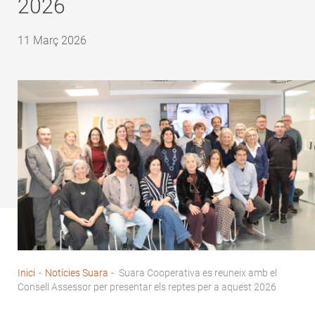
2026
11 Març 2026
Inici
-
Notícies Suara
-
Suara Cooperativa es reuneix amb el
Fil
Consell Assessor per presentar els reptes per a aquest 2026
d'Ariadna