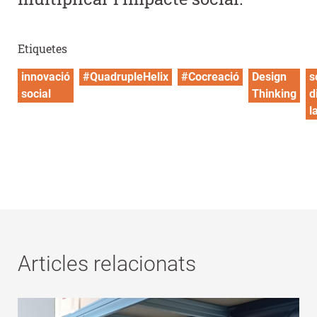
Etiquetes
innovació
#QuadrupleHelix
#Cocreació
Design
s
social
Thinking
d
l
Articles relacionats