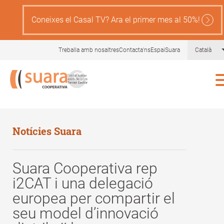
Skip
to
Coneixes el Casal TV? Ara el primer mes al 50%!
main
content
Treballa amb nosaltres
Contacta'ns
EspaiSuara
Català
Notícies Suara
Suara Cooperativa rep
i2CAT i una delegació
europea per compartir el
seu model d’innovació